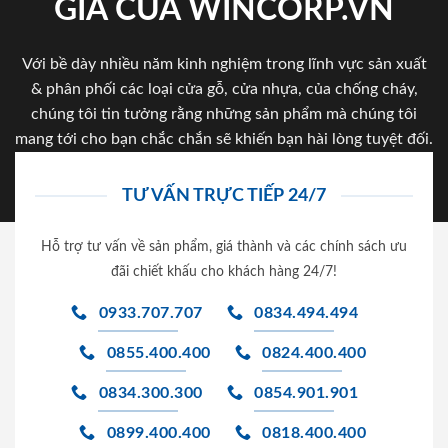
GIA CỦA WINCORP.VN
Với bề dày nhiều năm kinh nghiệm trong lĩnh vực sản xuất
& phân phối các loại cửa gỗ, cửa nhựa, của chống cháy,
chúng tôi tin tưởng rằng những sản phẩm mà chúng tôi
mang tới cho bạn chắc chắn sẽ khiến bạn hài lòng tuyệt đối.
TƯ VẤN TRỰC TIẾP 24/7
Hỗ trợ tư vấn về sản phẩm, giá thành và các chính sách ưu
đãi chiết khấu cho khách hàng 24/7!
0933.707.707
0834.494.494
0855.400.400
0824.400.400
0834.300.300
0854.901.901
0899.400.400
0818.400.400