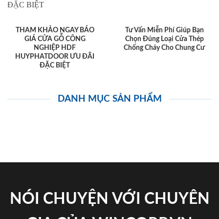
THAM KHẢO NGAY BÁO
Tư Vấn Miễn Phí Giúp Bạn
GIÁ CỬA GỖ CÔNG
Chọn Đúng Loại Cửa Thép
NGHIỆP HDF
Chống Cháy Cho Chung Cư
HUYPHATDOOR ƯU ĐÃI
ĐẶC BIỆT
DANH MỤC SẢN PHẨM
NÓI CHUYỆN VỚI CHUYÊN