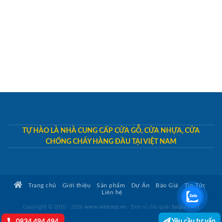
TỰ HÀO LÀ NHÀ CUNG CẤP CỬA GỖ, CỬA NHỰA, CỬA
CHỐNG CHÁY HÀNG ĐẦU TẠI VIỆT NAM
Trang chủ
Giới thiệu
Sản phẩm
Dự Án
Báo Giá
Tin Tức
Liên hệ
Copyright © 2010 - 2026
www.wincorp.vn
- Đơn vị chủ quản
SaigonDoor
Yêu cầu tư vấn
0834.494.494