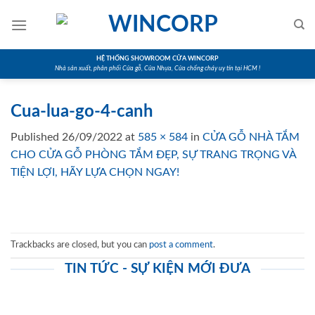
Skip
to
content
HỆ THỐNG SHOWROOM CỬA WINCORP
Nhà sản xuất, phân phối Cửa gỗ, Cửa Nhựa, Cửa chống cháy uy tín tại HCM !
Cua-lua-go-4-canh
Published
26/09/2022
at
585 × 584
in
CỬA GỖ NHÀ TẮM
CHO CỬA GỖ PHÒNG TẮM ĐẸP, SỰ TRANG TRỌNG VÀ
TIỆN LỢI, HÃY LỰA CHỌN NGAY!
Trackbacks are closed, but you can
post a comment
.
TIN TỨC - SỰ KIỆN MỚI ĐƯA