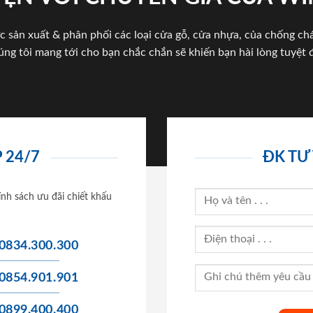
c sản xuất & phân phối các loại cửa gỗ, cửa nhựa, của chống c
úng tôi mang tới cho bạn chắc chắn sẽ khiến bạn hài lòng tuyệt đ
 24/7
ĐK TƯ
ính sách ưu đãi chiết khấu
0834.300.300
0854.901.901
0899.400.400