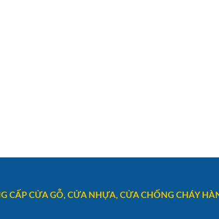
G CẤP CỬA GỖ, CỬA NHỰA, CỬA CHỐNG CHÁY HÀN