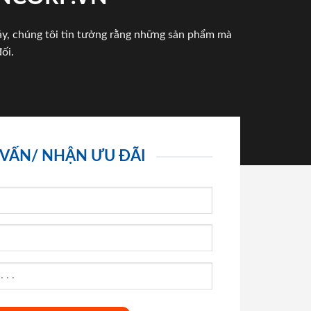
háy, chúng tôi tin tưởng rằng những sản phẩm mà
ối.
 VẤN/ NHẬN ƯU ĐÃI