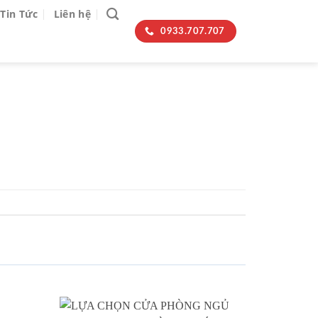
Tin Tức
Liên hệ
0933.707.707