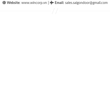
|
Website:
www.wincorp.vn
Email
:
sales.saigondoor@gmail.com