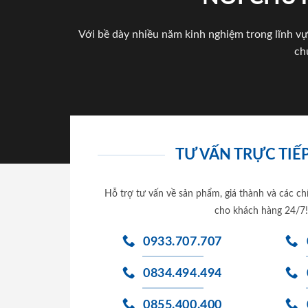
Với bề dày nhiều năm kinh nghiệm trong lĩnh vự
ch
TƯ VẤN TRỰC TIẾP
Hỗ trợ tư vấn về sản phẩm, giá thành và các ch
cho khách hàng 24/7!
0933.707.707
0834.494.494
0855.400.400