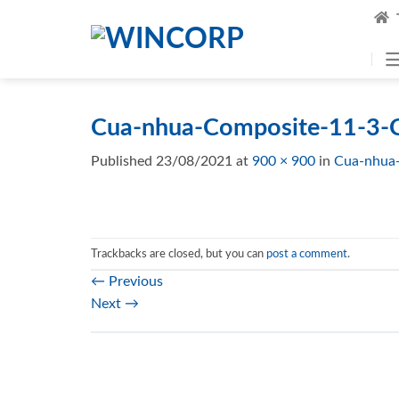
Skip
to
content
Cua-nhua-Composite-11-3-
Published
23/08/2021
at
900 × 900
in
Cua-nhua
Trackbacks are closed, but you can
post a comment
.
←
Previous
Next
→