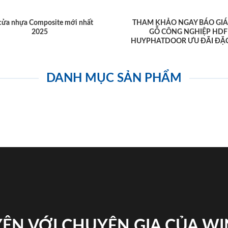
cửa nhựa Composite mới nhất
THAM KHẢO NGAY BÁO GIÁ
2025
GỖ CÔNG NGHIỆP HDF
HUYPHATDOOR ƯU ĐÃI ĐẶC
DANH MỤC SẢN PHẨM
ỆN VỚI CHUYÊN GIA CỦA W