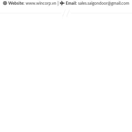
|
Website:
www.wincorp.vn
Email
:
sales.saigondoor@gmail.com