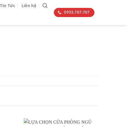
Tin Tức
Liên hệ
0933.707.707