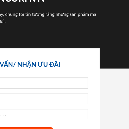
háy, chúng tôi tin tưởng rằng những sản phẩm mà
ối.
 VẤN/ NHẬN ƯU ĐÃI