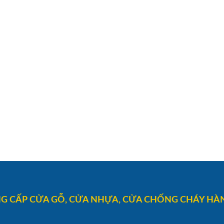
G CẤP CỬA GỖ, CỬA NHỰA, CỬA CHỐNG CHÁY HÀN