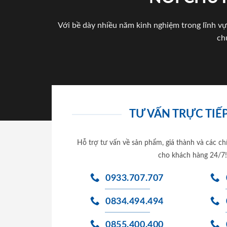
Với bề dày nhiều năm kinh nghiệm trong lĩnh vự
ch
TƯ VẤN TRỰC TIẾP
Hỗ trợ tư vấn về sản phẩm, giá thành và các ch
cho khách hàng 24/7!
0933.707.707
0834.494.494
0855.400.400