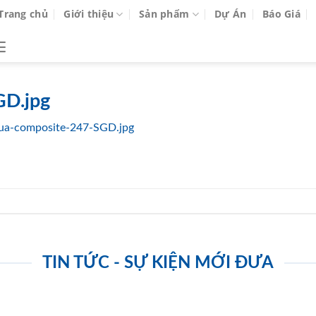
Trang chủ
Giới thiệu
Sản phẩm
Dự Án
Báo Giá
GD.jpg
ua-composite-247-SGD.jpg
TIN TỨC - SỰ KIỆN MỚI ĐƯA