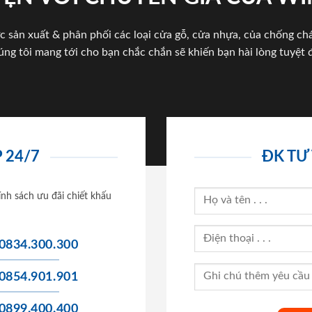
c sản xuất & phân phối các loại cửa gỗ, cửa nhựa, của chống c
úng tôi mang tới cho bạn chắc chắn sẽ khiến bạn hài lòng tuyệt đ
 24/7
ĐK TƯ
ính sách ưu đãi chiết khấu
0834.300.300
0854.901.901
0899.400.400