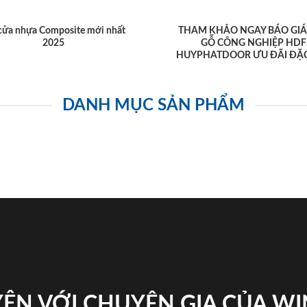
cửa nhựa Composite mới nhất
THAM KHẢO NGAY BÁO GIÁ
2025
GỖ CÔNG NGHIỆP HDF
HUYPHATDOOR ƯU ĐÃI ĐẶC
DANH MỤC SẢN PHẨM
ỆN VỚI CHUYÊN GIA CỦA W