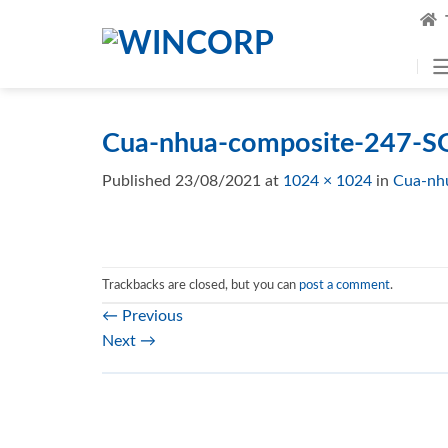
Skip
to
content
Cua-nhua-composite-247-S
Published
23/08/2021
at
1024 × 1024
in
Cua-nh
Trackbacks are closed, but you can
post a comment
.
←
Previous
Next
→