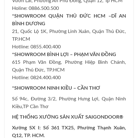
Vườn Lài, Phường An Phú Đông, Quận 12, Tp HCM
Holine: 0886.500.500
*SHOWROOM QUẬN THỦ ĐỨC HCM –DĨ AN
BÌNH DƯƠNG
21, Quốc Lộ 1K, Phường Linh Xuân, Quận Thủ Đức,
TP.HCM
Hotline: 0855.400.400
*SHOWROOM BÌNH LỢI – PHẠM VĂN ĐỒNG
615 Phạm Văn Đồng, Phường Hiệp Bình Chánh,
Quận Thủ Đức, TP.HCM
Hotline: 0824.400.400
*SHOWROOM NINH KIỀU – CẦN THƠ
Số 94c, Đường 3/2, Phường Hưng Lợi, Quận Ninh
Kiều,TP Cần Thơ
HỆ THỐNG XƯỞNG SẢN XUẤT SAIGONDOOR®
Xưởng SX I: Số 361 TX25, Phường Thạnh Xuân,
Q12, TP. HCM.