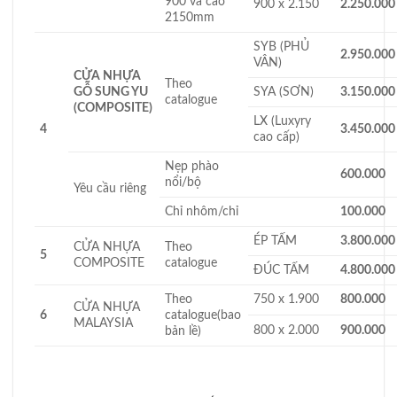
900 và cao
900 x 2.150
2.250.000
2150mm
SYB (PHỦ
2.950.000
VÂN)
CỬA NHỰA
Theo
GỖ SUNG YU
SYA (SƠN)
3.150.000
catalogue
(COMPOSITE)
LX (Luxyry
4
3.450.000
cao cấp)
Nẹp phào
600.000
nổi/bộ
Yêu cầu riêng
Chỉ nhôm/chỉ
100.000
ÉP TẤM
3.800.000
CỬA NHỰA
Theo
5
COMPOSITE
catalogue
ĐÚC TẤM
4.800.000
Theo
750 x 1.900
800.000
CỬA NHỰA
6
catalogue(bao
MALAYSIA
800 x 2.000
900.000
bản lề)