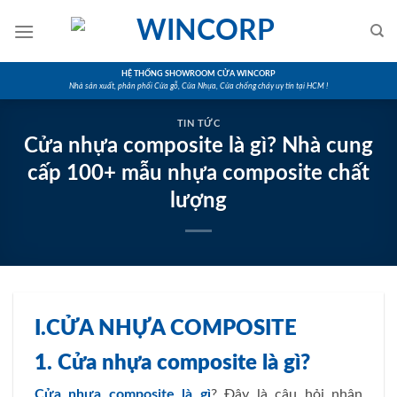
Skip
to
content
HỆ THỐNG SHOWROOM CỬA WINCORP
Nhà sản xuất, phân phối Cửa gỗ, Cửa Nhựa, Cửa chống cháy uy tín tại HCM !
TIN TỨC
Cửa nhựa composite là gì? Nhà cung
cấp 100+ mẫu nhựa composite chất
lượng
I.CỬA NHỰA COMPOSITE
1. Cửa nhựa composite là gì?
Cửa nhựa composite là gì
? Đây là câu hỏi nhận