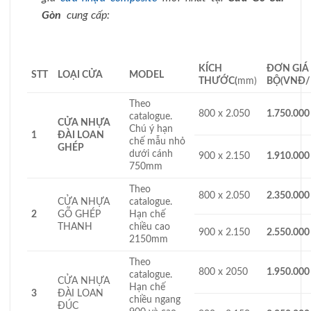
Gòn
cung cấp:
KÍCH
ĐƠN GIÁ
STT
LOA
̣I CỬA
MODEL
THƯỚC
(
mm)
BỘ
(VNĐ/B
Theo
800 x 2.050
1.750.000
catalogue.
CỬA NHỰA
Chú ý hạn
1
ĐÀI LOAN
chế mẫu nhỏ
GHÉP
dưới cánh
900 x 2.150
1.910.000
750mm
Theo
800 x 2.050
2.350.000
CỬA NHỰA
catalogue.
2
GỖ GHÉP
Hạn chế
THANH
chiều cao
900 x 2.150
2.550.000
2150mm
Theo
800 x 2050
1.950.000
catalogue.
CỬA NHỰA
Hạn chế
3
ĐÀI LOAN
chiều ngang
ĐÚC