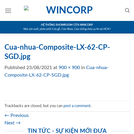
Skip
to
content
HỆ THỐNG SHOWROOM CỬA WINCORP
Nhà sản xuất, phân phối Cửa gỗ, Cửa Nhựa, Cửa chống cháy uy tín tại HCM !
Cua-nhua-Composite-LX-62-CP-
SGD.jpg
Published
23/08/2021
at
900 × 900
in
Cua-nhua-
Composite-LX-62-CP-SGD.jpg
Trackbacks are closed, but you can
post a comment
.
←
Previous
Next
→
TIN TỨC - SỰ KIỆN MỚI ĐƯA