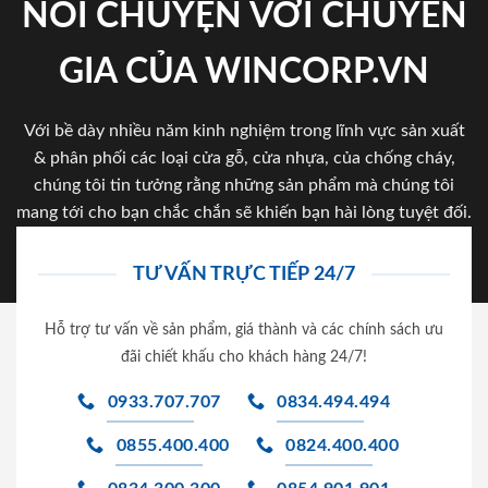
NÓI CHUYỆN VỚI CHUYÊN
GIA CỦA WINCORP.VN
Với bề dày nhiều năm kinh nghiệm trong lĩnh vực sản xuất
& phân phối các loại cửa gỗ, cửa nhựa, của chống cháy,
chúng tôi tin tưởng rằng những sản phẩm mà chúng tôi
mang tới cho bạn chắc chắn sẽ khiến bạn hài lòng tuyệt đối.
TƯ VẤN TRỰC TIẾP 24/7
Hỗ trợ tư vấn về sản phẩm, giá thành và các chính sách ưu
đãi chiết khấu cho khách hàng 24/7!
0933.707.707
0834.494.494
0855.400.400
0824.400.400