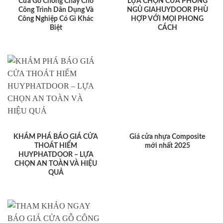
Cửa Gỗ Chống Cháy Cho
LỰA CHỌN CỬA PHÒNG
Công Trình Dân Dụng Và
NGỦ GIAHUYDOOR PHÙ
Công Nghiệp Có Gì Khác
HỢP VỚI MỌI PHONG
Biệt
CÁCH
KHÁM PHÁ BÁO GIÁ CỬA
Giá cửa nhựa Composite
THOÁT HIỂM
mới nhất 2025
HUYPHATDOOR – LỰA
CHỌN AN TOÀN VÀ HIỆU
QUẢ