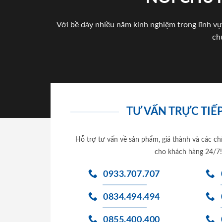
Với bề dày nhiều năm kinh nghiệm trong lĩnh vự
ch
TƯ VẤN TRỰC TIẾP
Hỗ trợ tư vấn về sản phẩm, giá thành và các ch
cho khách hàng 24/7!
0933.707.707
0834.494.494
0855.400.400