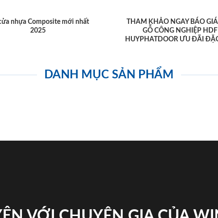
cửa nhựa Composite mới nhất
THAM KHẢO NGAY BÁO GIÁ
2025
GỖ CÔNG NGHIỆP HDF
HUYPHATDOOR ƯU ĐÃI ĐẶC
DANH MỤC SẢN PHẨM
ỆN VỚI CHUYÊN GIA CỦA W