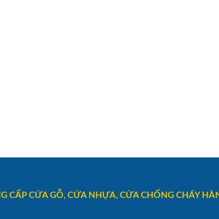
G CẤP CỬA GỖ, CỬA NHỰA, CỬA CHỐNG CHÁY HÀN