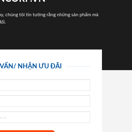
háy, chúng tôi tin tưởng rằng những sản phẩm mà
ối.
 VẤN/ NHẬN ƯU ĐÃI