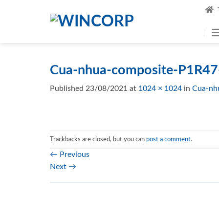
Skip
to
content
Cua-nhua-composite-P1R47
Published
23/08/2021
at
1024 × 1024
in
Cua-nh
Trackbacks are closed, but you can
post a comment
.
←
Previous
Next
→