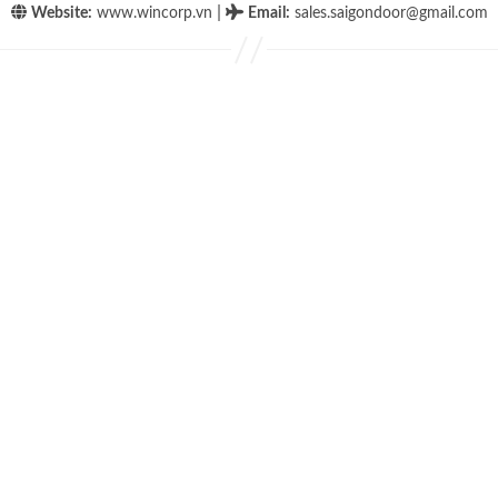
|
Website:
www.wincorp.vn
Email
:
sales.saigondoor@gmail.com