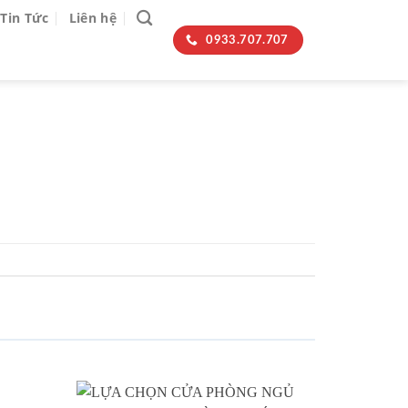
Tin Tức
Liên hệ
0933.707.707