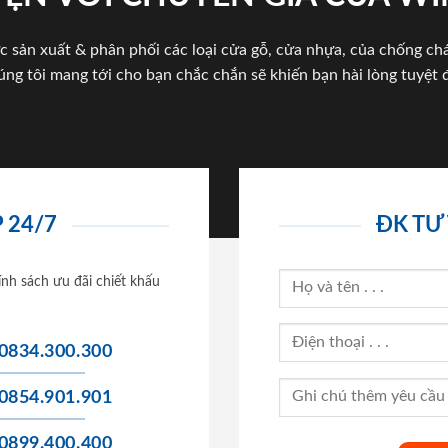
c sản xuất & phân phối các loại cửa gỗ, cửa nhựa, của chống c
úng tôi mang tới cho bạn chắc chắn sẽ khiến bạn hài lòng tuyệt đ
 24/7
ĐK TƯ
ính sách ưu đãi chiết khấu
0834.300.300
0854.901.901
0899.400.400