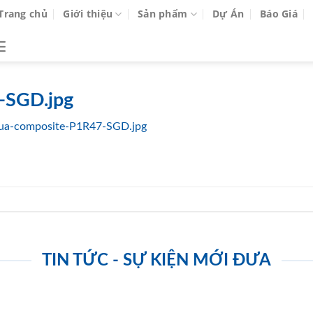
Trang chủ
Giới thiệu
Sản phẩm
Dự Án
Báo Giá
-SGD.jpg
ua-composite-P1R47-SGD.jpg
TIN TỨC - SỰ KIỆN MỚI ĐƯA