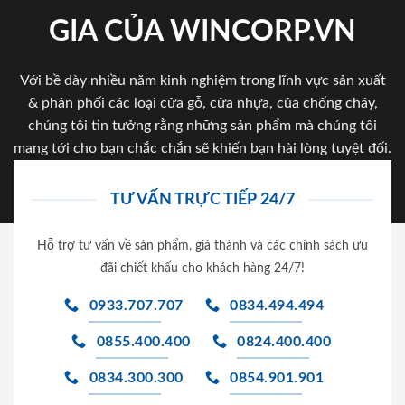
GIA CỦA WINCORP.VN
Với bề dày nhiều năm kinh nghiệm trong lĩnh vực sản xuất
& phân phối các loại cửa gỗ, cửa nhựa, của chống cháy,
chúng tôi tin tưởng rằng những sản phẩm mà chúng tôi
mang tới cho bạn chắc chắn sẽ khiến bạn hài lòng tuyệt đối.
TƯ VẤN TRỰC TIẾP 24/7
Hỗ trợ tư vấn về sản phẩm, giá thành và các chính sách ưu
đãi chiết khấu cho khách hàng 24/7!
0933.707.707
0834.494.494
0855.400.400
0824.400.400
0834.300.300
0854.901.901