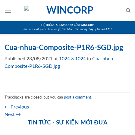
Skip
to
content
HỆ THỐNG SHOWROOM CỬA WINCORP
Nhà sản xuất, phân phối Cửa gỗ, Cửa Nhựa, Cửa chống cháy uy tín tại HCM !
Cua-nhua-Composite-P1R6-SGD.jpg
Published
23/08/2021
at
1024 × 1024
in
Cua-nhua-
Composite-P1R6-SGD.jpg
Trackbacks are closed, but you can
post a comment
.
←
Previous
Next
→
TIN TỨC - SỰ KIỆN MỚI ĐƯA