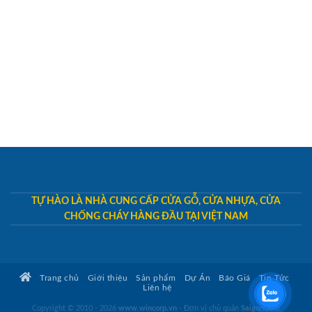
TỰ HÀO LÀ NHÀ CUNG CẤP CỬA GỖ, CỬA NHỰA, CỬA
CHỐNG CHÁY HÀNG ĐẦU TẠI VIỆT NAM
Trang chủ
Giới thiệu
Sản phẩm
Dự Án
Báo Giá
Tin Tức
Liên hệ
Copyright © 2010 - 2026
www.wincorp.vn
- Đơn vị chủ quản
SaigonDoor