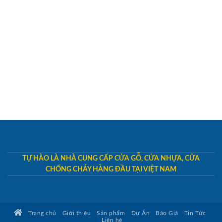
TỰ HÀO LÀ NHÀ CUNG CẤP CỬA GỖ, CỬA NHỰA, CỬA
CHỐNG CHÁY HÀNG ĐẦU TẠI VIỆT NAM
Trang chủ
Giới thiệu
Sản phẩm
Dự Án
Báo Giá
Tin Tức
Liên hệ