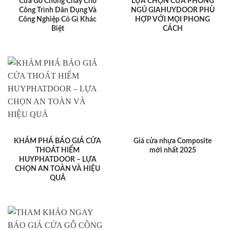
Cửa Gỗ Chống Cháy Cho
LỰA CHỌN CỬA PHÒNG
Công Trình Dân Dụng Và
NGỦ GIAHUYDOOR PHÙ
Công Nghiệp Có Gì Khác
HỢP VỚI MỌI PHONG
Biệt
CÁCH
KHÁM PHÁ BÁO GIÁ CỬA
Giá cửa nhựa Composite
THOÁT HIỂM
mới nhất 2025
HUYPHATDOOR – LỰA
CHỌN AN TOÀN VÀ HIỆU
QUẢ