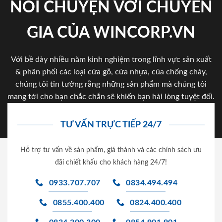
NÓI CHUYỆN VỚI CHUYÊN
GIA CỦA WINCORP.VN
Với bề dày nhiều năm kinh nghiệm trong lĩnh vực sản xuất
& phân phối các loại cửa gỗ, cửa nhựa, của chống cháy,
chúng tôi tin tưởng rằng những sản phẩm mà chúng tôi
mang tới cho bạn chắc chắn sẽ khiến bạn hài lòng tuyệt đối.
TƯ VẤN TRỰC TIẾP 24/7
Hỗ trợ tư vấn về sản phẩm, giá thành và các chính sách ưu
đãi chiết khấu cho khách hàng 24/7!
0933.707.707
0834.494.494
0855.400.400
0824.400.400