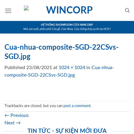
Skip
to
content
HỆ THỐNG SHOWROOM CỬA WINCORP
Nhà sản xuất, phân phối Cửa gỗ, Cửa Nhựa, Cửa chống cháy uy tín tại HCM !
Cua-nhua-composite-SGD-22CSvs-
SGD.jpg
Published
23/08/2021
at
1024 × 1024
in
Cua-nhua-
composite-SGD-22CSvs-SGD.jpg
Trackbacks are closed, but you can
post a comment
.
←
Previous
Next
→
TIN TỨC - SỰ KIỆN MỚI ĐƯA