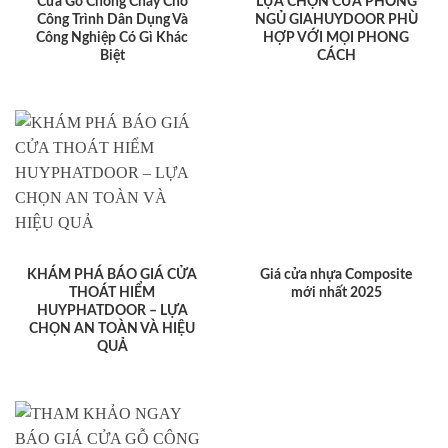
Cửa Gỗ Chống Cháy Cho
LỰA CHỌN CỬA PHÒNG
Công Trình Dân Dụng Và
NGỦ GIAHUYDOOR PHÙ
Công Nghiệp Có Gì Khác
HỢP VỚI MỌI PHONG
Biệt
CÁCH
KHÁM PHÁ BÁO GIÁ CỬA
Giá cửa nhựa Composite
THOÁT HIỂM
mới nhất 2025
HUYPHATDOOR – LỰA
CHỌN AN TOÀN VÀ HIỆU
QUẢ