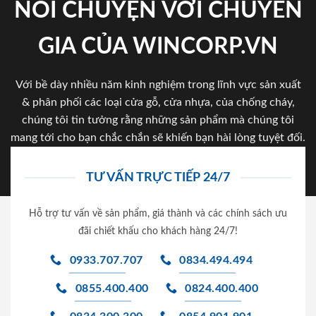
NÓI CHUYỆN VỚI CHUYÊN
GIA CỦA WINCORP.VN
Với bề dày nhiều năm kinh nghiệm trong lĩnh vực sản xuất
& phân phối các loại cửa gỗ, cửa nhựa, của chống cháy,
chúng tôi tin tưởng rằng những sản phẩm mà chúng tôi
mang tới cho bạn chắc chắn sẽ khiến bạn hài lòng tuyệt đối.
TƯ VẤN TRỰC TIẾP 24/7
Hỗ trợ tư vấn về sản phẩm, giá thành và các chính sách ưu
đãi chiết khấu cho khách hàng 24/7!
0933.707.707
0834.494.494
0855.400.400
0824.400.400