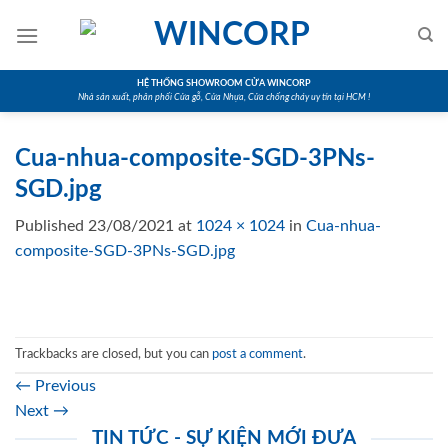
Skip
to
content
HỆ THỐNG SHOWROOM CỬA WINCORP
Nhà sản xuất, phân phối Cửa gỗ, Cửa Nhựa, Cửa chống cháy uy tín tại HCM !
Cua-nhua-composite-SGD-3PNs-
SGD.jpg
Published
23/08/2021
at
1024 × 1024
in
Cua-nhua-
composite-SGD-3PNs-SGD.jpg
Trackbacks are closed, but you can
post a comment
.
←
Previous
Next
→
TIN TỨC - SỰ KIỆN MỚI ĐƯA