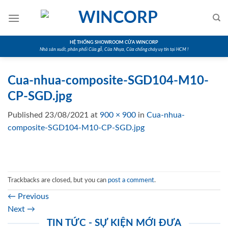
Skip
to
content
HỆ THỐNG SHOWROOM CỬA WINCORP
Nhà sản xuất, phân phối Cửa gỗ, Cửa Nhựa, Cửa chống cháy uy tín tại HCM !
Cua-nhua-composite-SGD104-M10-
CP-SGD.jpg
Published
23/08/2021
at
900 × 900
in
Cua-nhua-
composite-SGD104-M10-CP-SGD.jpg
Trackbacks are closed, but you can
post a comment
.
←
Previous
Next
→
TIN TỨC - SỰ KIỆN MỚI ĐƯA