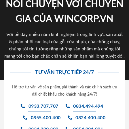
NÓI CHUYỆN VỚI CHUYÊN
GIA CỦA WINCORP.VN
Với bề dày nhiều năm kinh nghiệm trong lĩnh vực sản xuất
& phân phối các loại cửa gỗ, cửa nhựa, của chống cháy,
chúng tôi tin tưởng rằng những sản phẩm mà chúng tôi
mang tới cho bạn chắc chắn sẽ khiến bạn hài lòng tuyệt đối.
TƯ VẤN TRỰC TIẾP 24/7
Hỗ trợ tư vấn về sản phẩm, giá thành và các chính sách ưu
đãi chiết khấu cho khách hàng 24/7!
0933.707.707
0834.494.494
0855.400.400
0824.400.400