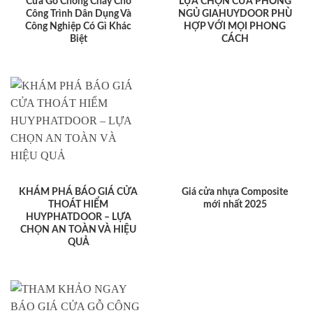
Cửa Gỗ Chống Cháy Cho
LỰA CHỌN CỬA PHÒNG
Công Trình Dân Dụng Và
NGỦ GIAHUYDOOR PHÙ
Công Nghiệp Có Gì Khác
HỢP VỚI MỌI PHONG
Biệt
CÁCH
KHÁM PHÁ BÁO GIÁ CỬA
Giá cửa nhựa Composite
THOÁT HIỂM
mới nhất 2025
HUYPHATDOOR – LỰA
CHỌN AN TOÀN VÀ HIỆU
QUẢ