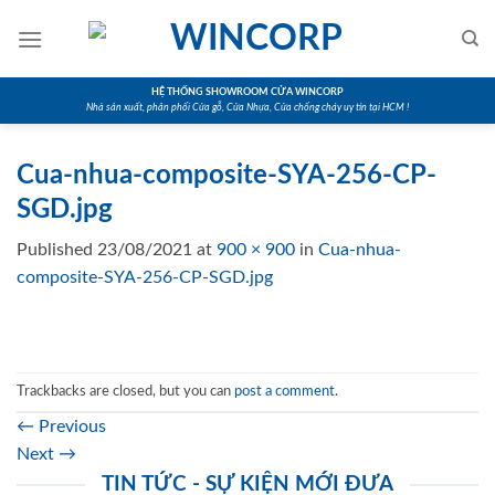
Skip
to
content
HỆ THỐNG SHOWROOM CỬA WINCORP
Nhà sản xuất, phân phối Cửa gỗ, Cửa Nhựa, Cửa chống cháy uy tín tại HCM !
Cua-nhua-composite-SYA-256-CP-
SGD.jpg
Published
23/08/2021
at
900 × 900
in
Cua-nhua-
composite-SYA-256-CP-SGD.jpg
Trackbacks are closed, but you can
post a comment
.
←
Previous
Next
→
TIN TỨC - SỰ KIỆN MỚI ĐƯA