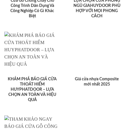
Cửa Gỗ Chống Cháy Cho
LỰA CHỌN CỬA PHÒNG
Công Trình Dân Dụng Và
NGỦ GIAHUYDOOR PHÙ
Công Nghiệp Có Gì Khác
HỢP VỚI MỌI PHONG
Biệt
CÁCH
KHÁM PHÁ BÁO GIÁ CỬA
Giá cửa nhựa Composite
THOÁT HIỂM
mới nhất 2025
HUYPHATDOOR – LỰA
CHỌN AN TOÀN VÀ HIỆU
QUẢ