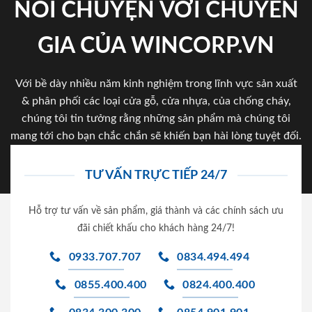
NÓI CHUYỆN VỚI CHUYÊN
GIA CỦA WINCORP.VN
Với bề dày nhiều năm kinh nghiệm trong lĩnh vực sản xuất
& phân phối các loại cửa gỗ, cửa nhựa, của chống cháy,
chúng tôi tin tưởng rằng những sản phẩm mà chúng tôi
mang tới cho bạn chắc chắn sẽ khiến bạn hài lòng tuyệt đối.
TƯ VẤN TRỰC TIẾP 24/7
Hỗ trợ tư vấn về sản phẩm, giá thành và các chính sách ưu
đãi chiết khấu cho khách hàng 24/7!
0933.707.707
0834.494.494
0855.400.400
0824.400.400