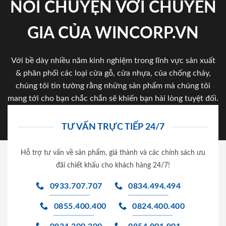
NÓI CHUYỆN VỚI CHUYÊN
GIA CỦA WINCORP.VN
Với bề dày nhiều năm kinh nghiệm trong lĩnh vực sản xuất
& phân phối các loại cửa gỗ, cửa nhựa, của chống cháy,
chúng tôi tin tưởng rằng những sản phẩm mà chúng tôi
mang tới cho bạn chắc chắn sẽ khiến bạn hài lòng tuyệt đối.
TƯ VẤN TRỰC TIẾP 24/7
Hỗ trợ tư vấn về sản phẩm, giá thành và các chính sách ưu
đãi chiết khấu cho khách hàng 24/7!
0933.707.707
0834.494.494
0855.400.400
0824.400.400