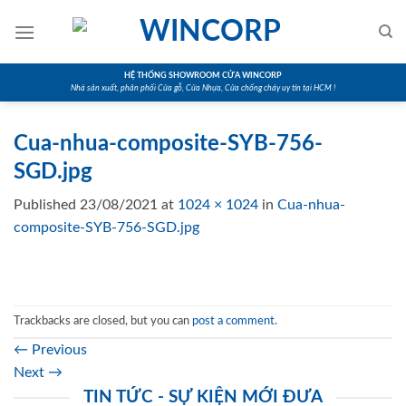
Skip
to
content
HỆ THỐNG SHOWROOM CỬA WINCORP
Nhà sản xuất, phân phối Cửa gỗ, Cửa Nhựa, Cửa chống cháy uy tín tại HCM !
Cua-nhua-composite-SYB-756-
SGD.jpg
Published
23/08/2021
at
1024 × 1024
in
Cua-nhua-
composite-SYB-756-SGD.jpg
Trackbacks are closed, but you can
post a comment
.
←
Previous
Next
→
TIN TỨC - SỰ KIỆN MỚI ĐƯA