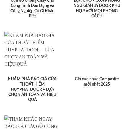
Cửa Gỗ Chống Cháy Cho
LỰA CHỌN CỬA PHÒNG
Công Trình Dân Dụng Và
NGỦ GIAHUYDOOR PHÙ
Công Nghiệp Có Gì Khác
HỢP VỚI MỌI PHONG
Biệt
CÁCH
KHÁM PHÁ BÁO GIÁ CỬA
Giá cửa nhựa Composite
THOÁT HIỂM
mới nhất 2025
HUYPHATDOOR – LỰA
CHỌN AN TOÀN VÀ HIỆU
QUẢ