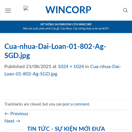
Skip
to
content
HỆ THỐNG SHOWROOM CỬA WINCORP
Nhà sản xuất, phân phối Cửa gỗ, Cửa Nhựa, Cửa chống cháy uy tín tại HCM !
Cua-nhua-Dai-Loan-01-802-Ag-
SGD.jpg
Published
23/08/2021
at
1024 × 1024
in
Cua-nhua-Dai-
Loan-01-802-Ag-SGD.jpg
Trackbacks are closed, but you can
post a comment
.
←
Previous
Next
→
TIN TỨC - SỰ KIỆN MỚI ĐƯA