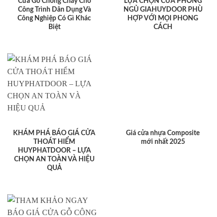
Cửa Gỗ Chống Cháy Cho
LỰA CHỌN CỬA PHÒNG
Công Trình Dân Dụng Và
NGỦ GIAHUYDOOR PHÙ
Công Nghiệp Có Gì Khác
HỢP VỚI MỌI PHONG
Biệt
CÁCH
KHÁM PHÁ BÁO GIÁ CỬA
Giá cửa nhựa Composite
THOÁT HIỂM
mới nhất 2025
HUYPHATDOOR – LỰA
CHỌN AN TOÀN VÀ HIỆU
QUẢ