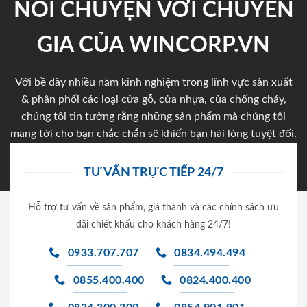
NÓI CHUYỆN VỚI CHUYÊN
GIA CỦA WINCORP.VN
Với bề dày nhiều năm kinh nghiệm trong lĩnh vực sản xuất
& phân phối các loại cửa gỗ, cửa nhựa, của chống cháy,
chúng tôi tin tưởng rằng những sản phẩm mà chúng tôi
mang tới cho bạn chắc chắn sẽ khiến bạn hài lòng tuyệt đối.
TƯ VẤN TRỰC TIẾP 24/7
Hỗ trợ tư vấn về sản phẩm, giá thành và các chính sách ưu
đãi chiết khấu cho khách hàng 24/7!
0933.707.707
0834.494.494
0855.400.400
0824.400.400