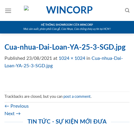
Skip
to
content
HỆ THỐNG SHOWROOM CỬA WINCORP
Nhà sản xuất, phân phối Cửa gỗ, Cửa Nhựa, Cửa chống cháy uy tín tại HCM !
Cua-nhua-Dai-Loan-YA-25-3-SGD.jpg
Published
23/08/2021
at
1024 × 1024
in
Cua-nhua-Dai-
Loan-YA-25-3-SGD.jpg
Trackbacks are closed, but you can
post a comment
.
←
Previous
Next
→
TIN TỨC - SỰ KIỆN MỚI ĐƯA