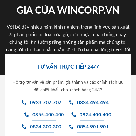
GIA CỦA WINCORP.VN
Với bề dày nhiều năm kinh nghiệm trong lĩnh vực sản xuất
& phân phối các loại cửa gỗ, cửa nhựa, của chống cháy,
chúng tôi tin tưởng rằng những sản phẩm mà chúng tôi
mang tới cho bạn chắc chắn sẽ khiến bạn hài lòng tuyệt đối.
TƯ VẤN TRỰC TIẾP 24/7
Hỗ trợ tư vấn về sản phẩm, giá thành và các chính sách ưu
đãi chiết khấu cho khách hàng 24/7!
0933.707.707
0834.494.494
0855.400.400
0824.400.400
0834.300.300
0854.901.901