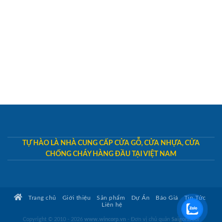
TỰ HÀO LÀ NHÀ CUNG CẤP CỬA GỖ, CỬA NHỰA, CỬA
CHỐNG CHÁY HÀNG ĐẦU TẠI VIỆT NAM
Trang chủ
Giới thiệu
Sản phẩm
Dự Án
Báo Giá
Tin Tức
Liên hệ
Copyright © 2010 - 2026
www.wincorp.vn
- Đơn vị chủ quản
SaigonDoor