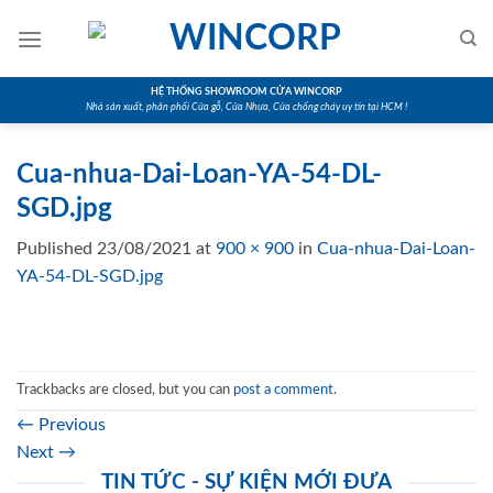
Skip
to
content
HỆ THỐNG SHOWROOM CỬA WINCORP
Nhà sản xuất, phân phối Cửa gỗ, Cửa Nhựa, Cửa chống cháy uy tín tại HCM !
Cua-nhua-Dai-Loan-YA-54-DL-
SGD.jpg
Published
23/08/2021
at
900 × 900
in
Cua-nhua-Dai-Loan-
YA-54-DL-SGD.jpg
Trackbacks are closed, but you can
post a comment
.
←
Previous
Next
→
TIN TỨC - SỰ KIỆN MỚI ĐƯA