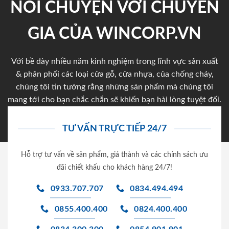
NÓI CHUYỆN VỚI CHUYÊN
GIA CỦA WINCORP.VN
Với bề dày nhiều năm kinh nghiệm trong lĩnh vực sản xuất
& phân phối các loại cửa gỗ, cửa nhựa, của chống cháy,
chúng tôi tin tưởng rằng những sản phẩm mà chúng tôi
mang tới cho bạn chắc chắn sẽ khiến bạn hài lòng tuyệt đối.
TƯ VẤN TRỰC TIẾP 24/7
Hỗ trợ tư vấn về sản phẩm, giá thành và các chính sách ưu
đãi chiết khấu cho khách hàng 24/7!
0933.707.707
0834.494.494
0855.400.400
0824.400.400