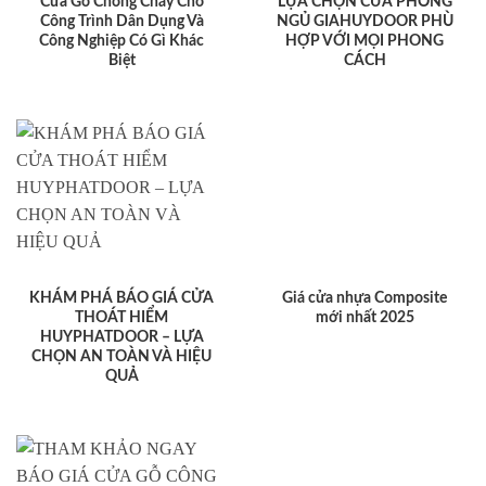
Cửa Gỗ Chống Cháy Cho
LỰA CHỌN CỬA PHÒNG
Công Trình Dân Dụng Và
NGỦ GIAHUYDOOR PHÙ
Công Nghiệp Có Gì Khác
HỢP VỚI MỌI PHONG
Biệt
CÁCH
KHÁM PHÁ BÁO GIÁ CỬA
Giá cửa nhựa Composite
THOÁT HIỂM
mới nhất 2025
HUYPHATDOOR – LỰA
CHỌN AN TOÀN VÀ HIỆU
QUẢ