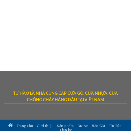
TỰ HÀO LÀ NHÀ CUNG CẤP CỬA GỖ, CỬA NHỰA, CỬA
CHỐNG CHÁY HÀNG ĐẦU TẠI VIỆT NAM
Trang chủ
Giới thiệu
Sản phẩm
Dự Án
Báo Giá
Tin Tức
Liên hệ