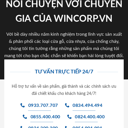
NÓI CHUYỆN VỚI CHUYÊN
GIA CỦA WINCORP.VN
Với bề dày nhiều năm kinh nghiệm trong lĩnh vực sản xuất
& phân phối các loại cửa gỗ, cửa nhựa, của chống cháy,
chúng tôi tin tưởng rằng những sản phẩm mà chúng tôi
mang tới cho bạn chắc chắn sẽ khiến bạn hài lòng tuyệt đối.
TƯ VẤN TRỰC TIẾP 24/7
Hỗ trợ tư vấn về sản phẩm, giá thành và các chính sách ưu
đãi chiết khấu cho khách hàng 24/7!
0933.707.707
0834.494.494
0855.400.400
0824.400.400