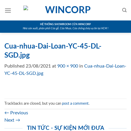
Skip
to
content
HỆ THỐNG SHOWROOM CỬA WINCORP
Nhà sản xuất, phân phối Cửa gỗ, Cửa Nhựa, Cửa chống cháy uy tín tại HCM !
Cua-nhua-Dai-Loan-YC-45-DL-
SGD.jpg
Published
23/08/2021
at
900 × 900
in
Cua-nhua-Dai-Loan-
YC-45-DL-SGD.jpg
Trackbacks are closed, but you can
post a comment
.
←
Previous
Next
→
TIN TỨC - SỰ KIỆN MỚI ĐƯA