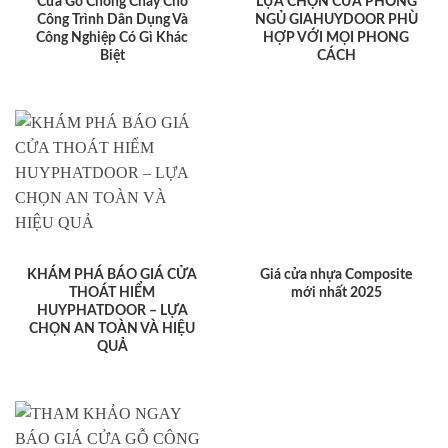
Cửa Gỗ Chống Cháy Cho
LỰA CHỌN CỬA PHÒNG
Công Trình Dân Dụng Và
NGỦ GIAHUYDOOR PHÙ
Công Nghiệp Có Gì Khác
HỢP VỚI MỌI PHONG
Biệt
CÁCH
KHÁM PHÁ BÁO GIÁ CỬA
Giá cửa nhựa Composite
THOÁT HIỂM
mới nhất 2025
HUYPHATDOOR – LỰA
CHỌN AN TOÀN VÀ HIỆU
QUẢ