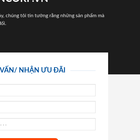
háy, chúng tôi tin tưởng rằng những sản phẩm mà
ối.
 VẤN/ NHẬN ƯU ĐÃI