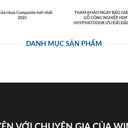
cửa nhựa Composite mới nhất
THAM KHẢO NGAY BÁO GIÁ
2025
GỖ CÔNG NGHIỆP HDF
HUYPHATDOOR ƯU ĐÃI ĐẶC
DANH MỤC SẢN PHẨM
ỆN VỚI CHUYÊN GIA CỦA W