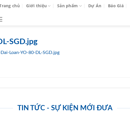
Trang chủ
Giới thiệu
Sản phẩm
Dự Án
Báo Giá
DL-SGD.jpg
-Dai-Loan-YO-80-DL-SGD.jpg
TIN TỨC - SỰ KIỆN MỚI ĐƯA