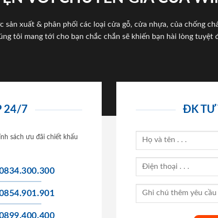
c sản xuất & phân phối các loại cửa gỗ, cửa nhựa, của chống c
úng tôi mang tới cho bạn chắc chắn sẽ khiến bạn hài lòng tuyệt đ
 24/7
ĐK TƯ
ính sách ưu đãi chiết khấu
0834.300.300
0854.901.901
0899.400.400