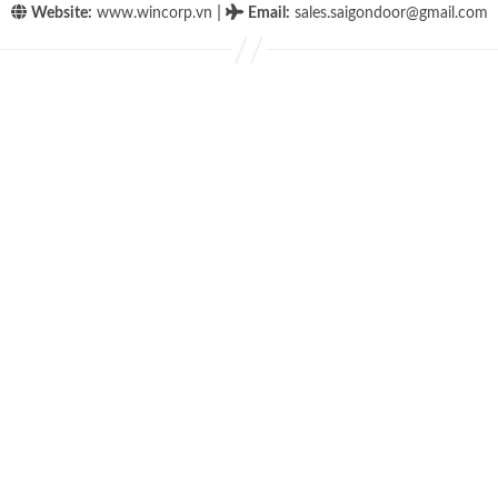
|
Website:
www.wincorp.vn
Email
:
sales.saigondoor@gmail.com