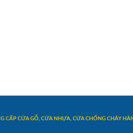
G CẤP CỬA GỖ, CỬA NHỰA, CỬA CHỐNG CHÁY HÀN