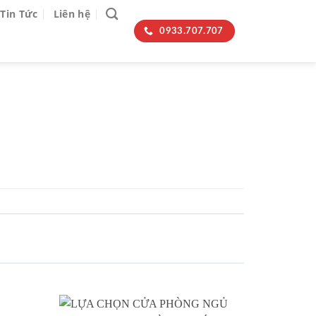
Tin Tức
Liên hệ
0933.707.707