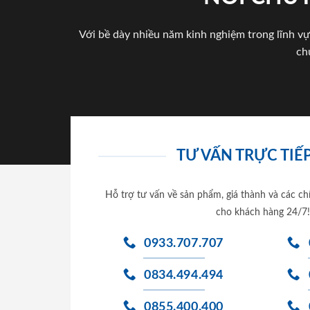
Với bề dày nhiều năm kinh nghiệm trong lĩnh vự
ch
TƯ VẤN TRỰC TIẾP
Hỗ trợ tư vấn về sản phẩm, giá thành và các ch
cho khách hàng 24/7!
0933.707.707
0834.494.494
0855.400.400