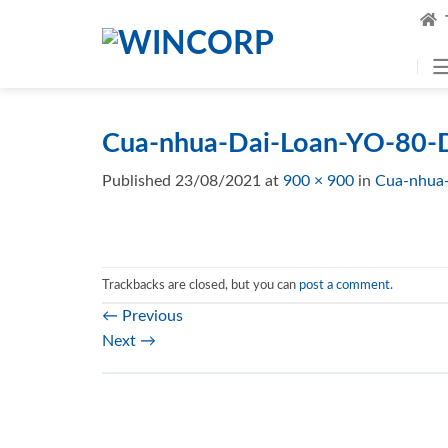
Skip
to
content
Cua-nhua-Dai-Loan-YO-80-
Published
23/08/2021
at
900 × 900
in
Cua-nhua
Trackbacks are closed, but you can
post a comment
.
←
Previous
Next
→