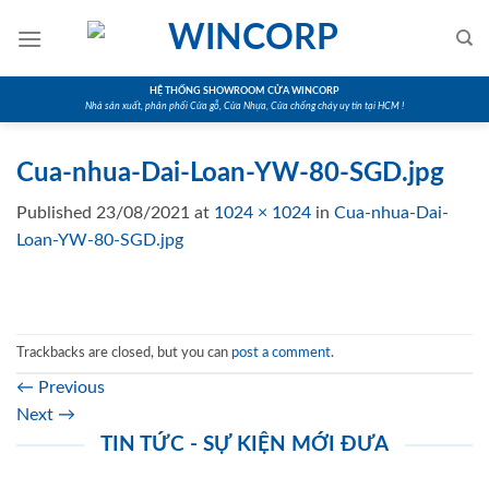
Skip
to
content
HỆ THỐNG SHOWROOM CỬA WINCORP
Nhà sản xuất, phân phối Cửa gỗ, Cửa Nhựa, Cửa chống cháy uy tín tại HCM !
Cua-nhua-Dai-Loan-YW-80-SGD.jpg
Published
23/08/2021
at
1024 × 1024
in
Cua-nhua-Dai-
Loan-YW-80-SGD.jpg
Trackbacks are closed, but you can
post a comment
.
←
Previous
Next
→
TIN TỨC - SỰ KIỆN MỚI ĐƯA