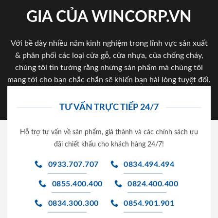
GIA CỦA WINCORP.VN
Với bề dày nhiều năm kinh nghiệm trong lĩnh vực sản xuất
& phân phối các loại cửa gỗ, cửa nhựa, của chống cháy,
chúng tôi tin tưởng rằng những sản phẩm mà chúng tôi
mang tới cho bạn chắc chắn sẽ khiến bạn hài lòng tuyệt đối.
TƯ VẤN TRỰC TIẾP 24/7
Hỗ trợ tư vấn về sản phẩm, giá thành và các chính sách ưu
đãi chiết khấu cho khách hàng 24/7!
0933.707.707
0834.494.494
0855.400.400
0824.400.400
0834.300.300
0854.901.901