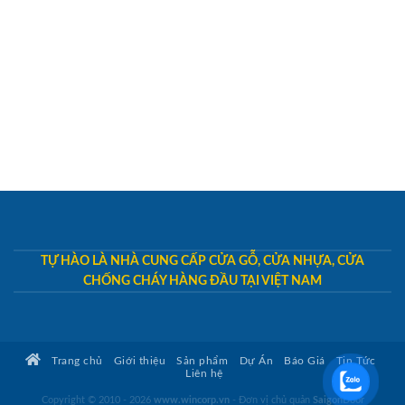
TỰ HÀO LÀ NHÀ CUNG CẤP CỬA GỖ, CỬA NHỰA, CỬA
CHỐNG CHÁY HÀNG ĐẦU TẠI VIỆT NAM
Trang chủ
Giới thiệu
Sản phẩm
Dự Án
Báo Giá
Tin Tức
Liên hệ
Copyright © 2010 - 2026
www.wincorp.vn
- Đơn vị chủ quản
SaigonDoor