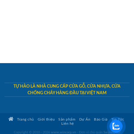
TỰ HÀO LÀ NHÀ CUNG CẤP CỬA GỖ, CỬA NHỰA, CỬA
CHỐNG CHÁY HÀNG ĐẦU TẠI VIỆT NAM
Trang chủ
Giới thiệu
Sản phẩm
Dự Án
Báo Giá
Tin Tức
Liên hệ
Copyright © 2010 - 2026
www.wincorp.vn
- Đơn vị chủ quản
SaigonDoor