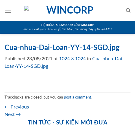
Skip
to
content
HỆ THỐNG SHOWROOM CỬA WINCORP
Nhà sản xuất, phân phối Cửa gỗ, Cửa Nhựa, Cửa chống cháy uy tín tại HCM !
Cua-nhua-Dai-Loan-YY-14-SGD.jpg
Published
23/08/2021
at
1024 × 1024
in
Cua-nhua-Dai-
Loan-YY-14-SGD.jpg
Trackbacks are closed, but you can
post a comment
.
←
Previous
Next
→
TIN TỨC - SỰ KIỆN MỚI ĐƯA