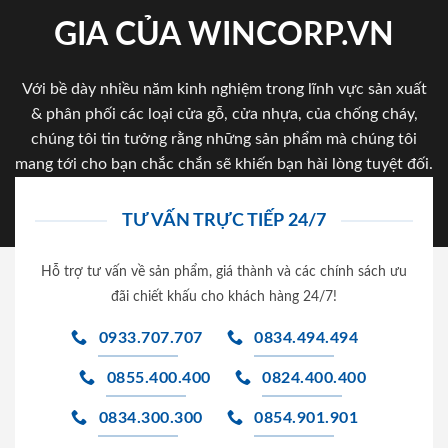
GIA CỦA WINCORP.VN
Với bề dày nhiều năm kinh nghiệm trong lĩnh vực sản xuất
& phân phối các loại cửa gỗ, cửa nhựa, của chống cháy,
chúng tôi tin tưởng rằng những sản phẩm mà chúng tôi
mang tới cho bạn chắc chắn sẽ khiến bạn hài lòng tuyệt đối.
TƯ VẤN TRỰC TIẾP 24/7
Hỗ trợ tư vấn về sản phẩm, giá thành và các chính sách ưu
đãi chiết khấu cho khách hàng 24/7!
0933.707.707
0834.494.494
0855.400.400
0824.400.400
0834.300.300
0854.901.901