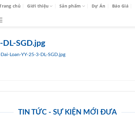
Trang chủ
Giới thiệu
Sản phẩm
Dự Án
Báo Giá
-DL-SGD.jpg
Dai-Loan-YY-25-3-DL-SGD.jpg
TIN TỨC - SỰ KIỆN MỚI ĐƯA