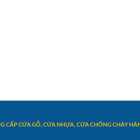
G CẤP CỬA GỖ, CỬA NHỰA, CỬA CHỐNG CHÁY HÀN