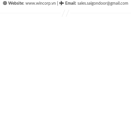
|
Website:
www.wincorp.vn
Email
:
sales.saigondoor@gmail.com