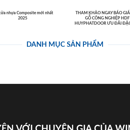
cửa nhựa Composite mới nhất
THAM KHẢO NGAY BÁO GIÁ
2025
GỖ CÔNG NGHIỆP HDF
HUYPHATDOOR ƯU ĐÃI ĐẶC
DANH MỤC SẢN PHẨM
ỆN VỚI CHUYÊN GIA CỦA W