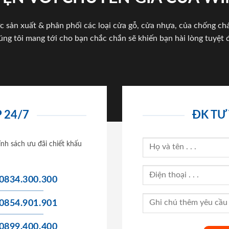
c sản xuất & phân phối các loại cửa gỗ, cửa nhựa, của chống c
úng tôi mang tới cho bạn chắc chắn sẽ khiến bạn hài lòng tuyệt đ
 24/7
ĐK TƯ
ính sách ưu đãi chiết khấu
0834.300.300
0854.901.901
0899.400.400