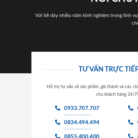
Với bề dày nhiều năm kinh nghiệm trong lĩnh vự
ch
TƯ VẤN TRỰC TIẾP
Hỗ trợ tư vấn về sản phẩm, giá thành và các ch
cho khách hàng 24/7!
0933.707.707
0834.494.494
0855.400.400