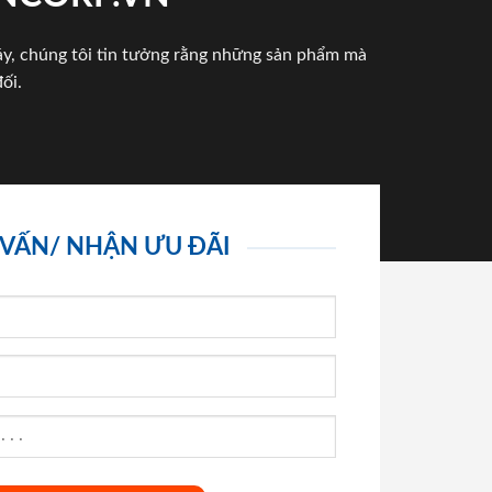
háy, chúng tôi tin tưởng rằng những sản phẩm mà
ối.
 VẤN/ NHẬN ƯU ĐÃI