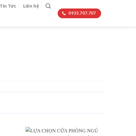
Tin Tức
Liên hệ
0933.707.707