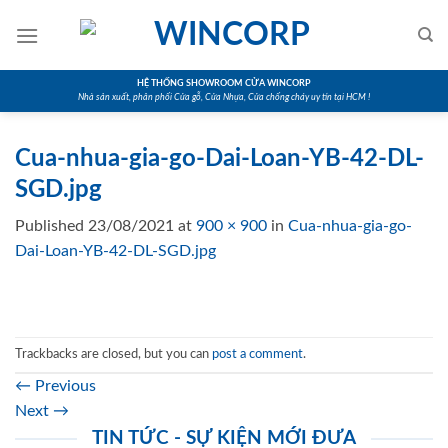
Skip
to
content
HỆ THỐNG SHOWROOM CỬA WINCORP
Nhà sản xuất, phân phối Cửa gỗ, Cửa Nhựa, Cửa chống cháy uy tín tại HCM !
Cua-nhua-gia-go-Dai-Loan-YB-42-DL-
SGD.jpg
Published
23/08/2021
at
900 × 900
in
Cua-nhua-gia-go-
Dai-Loan-YB-42-DL-SGD.jpg
Trackbacks are closed, but you can
post a comment
.
←
Previous
Next
→
TIN TỨC - SỰ KIỆN MỚI ĐƯA