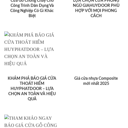
Cửa Gỗ Chống Cháy Cho
LỰA CHỌN CỬA PHÒNG
Công Trình Dân Dụng Và
NGỦ GIAHUYDOOR PHÙ
Công Nghiệp Có Gì Khác
HỢP VỚI MỌI PHONG
Biệt
CÁCH
KHÁM PHÁ BÁO GIÁ CỬA
Giá cửa nhựa Composite
THOÁT HIỂM
mới nhất 2025
HUYPHATDOOR – LỰA
CHỌN AN TOÀN VÀ HIỆU
QUẢ