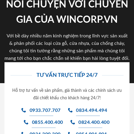
NÓI CHUYỆN VỚI CHUYÊN
GIA CỦA WINCORP.VN
Với bề dày nhiều năm kinh nghiệm trong lĩnh vực sản xuất
& phân phối các loại cửa gỗ, cửa nhựa, của chống cháy,
chúng tôi tin tưởng rằng những sản phẩm mà chúng tôi
mang tới cho bạn chắc chắn sẽ khiến bạn hài lòng tuyệt đối.
TƯ VẤN TRỰC TIẾP 24/7
Hỗ trợ tư vấn về sản phẩm, giá thành và các chính sách ưu
đãi chiết khấu cho khách hàng 24/7!
0933.707.707
0834.494.494
0855.400.400
0824.400.400