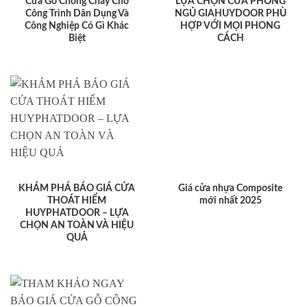
Cửa Gỗ Chống Cháy Cho
LỰA CHỌN CỬA PHÒNG
Công Trình Dân Dụng Và
NGỦ GIAHUYDOOR PHÙ
Công Nghiệp Có Gì Khác
HỢP VỚI MỌI PHONG
Biệt
CÁCH
KHÁM PHÁ BÁO GIÁ CỬA
Giá cửa nhựa Composite
THOÁT HIỂM
mới nhất 2025
HUYPHATDOOR – LỰA
CHỌN AN TOÀN VÀ HIỆU
QUẢ