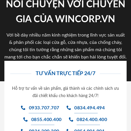
NÓI CHUYỆN VỚI CHUYÊN
GIA CỦA WINCORP.VN
Với bề dày nhiều năm kinh nghiệm trong lĩnh vực sản xuất
& phân phối các loại cửa gỗ, cửa nhựa, của chống cháy,
chúng tôi tin tưởng rằng những sản phẩm mà chúng tôi
mang tới cho bạn chắc chắn sẽ khiến bạn hài lòng tuyệt đối.
TƯ VẤN TRỰC TIẾP 24/7
Hỗ trợ tư vấn về sản phẩm, giá thành và các chính sách ưu
đãi chiết khấu cho khách hàng 24/7!
0933.707.707
0834.494.494
0855.400.400
0824.400.400