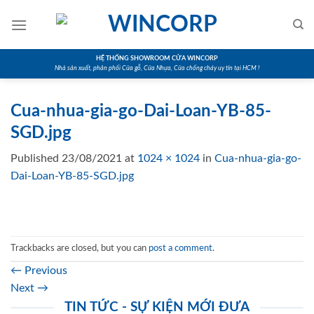
Skip
to
content
HỆ THỐNG SHOWROOM CỬA WINCORP
Nhà sản xuất, phân phối Cửa gỗ, Cửa Nhựa, Cửa chống cháy uy tín tại HCM !
Cua-nhua-gia-go-Dai-Loan-YB-85-
SGD.jpg
Published
23/08/2021
at
1024 × 1024
in
Cua-nhua-gia-go-
Dai-Loan-YB-85-SGD.jpg
Trackbacks are closed, but you can
post a comment
.
←
Previous
Next
→
TIN TỨC - SỰ KIỆN MỚI ĐƯA