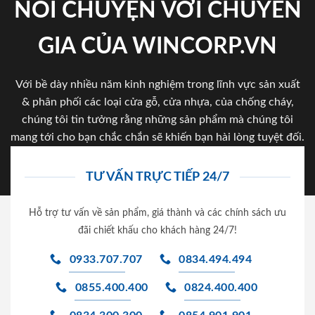
NÓI CHUYỆN VỚI CHUYÊN
GIA CỦA WINCORP.VN
Với bề dày nhiều năm kinh nghiệm trong lĩnh vực sản xuất
& phân phối các loại cửa gỗ, cửa nhựa, của chống cháy,
chúng tôi tin tưởng rằng những sản phẩm mà chúng tôi
mang tới cho bạn chắc chắn sẽ khiến bạn hài lòng tuyệt đối.
TƯ VẤN TRỰC TIẾP 24/7
Hỗ trợ tư vấn về sản phẩm, giá thành và các chính sách ưu
đãi chiết khấu cho khách hàng 24/7!
0933.707.707
0834.494.494
0855.400.400
0824.400.400