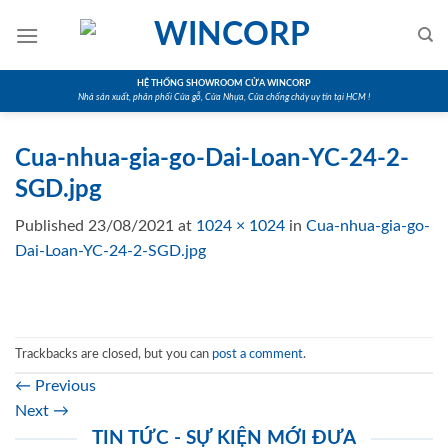
Skip
to
content
HỆ THỐNG SHOWROOM CỬA WINCORP
Nhà sản xuất, phân phối Cửa gỗ, Cửa Nhựa, Cửa chống cháy uy tín tại HCM !
Cua-nhua-gia-go-Dai-Loan-YC-24-2-
SGD.jpg
Published
23/08/2021
at
1024 × 1024
in
Cua-nhua-gia-go-
Dai-Loan-YC-24-2-SGD.jpg
Trackbacks are closed, but you can
post a comment
.
←
Previous
Next
→
TIN TỨC - SỰ KIỆN MỚI ĐƯA