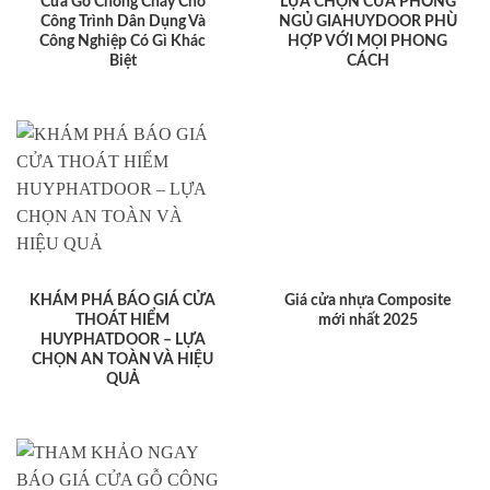
Cửa Gỗ Chống Cháy Cho
LỰA CHỌN CỬA PHÒNG
Công Trình Dân Dụng Và
NGỦ GIAHUYDOOR PHÙ
Công Nghiệp Có Gì Khác
HỢP VỚI MỌI PHONG
Biệt
CÁCH
KHÁM PHÁ BÁO GIÁ CỬA
Giá cửa nhựa Composite
THOÁT HIỂM
mới nhất 2025
HUYPHATDOOR – LỰA
CHỌN AN TOÀN VÀ HIỆU
QUẢ