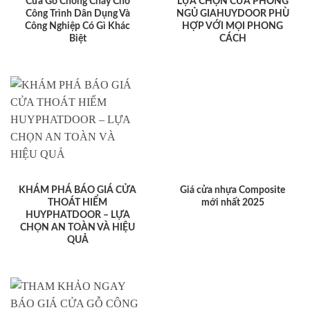
Cửa Gỗ Chống Cháy Cho
LỰA CHỌN CỬA PHÒNG
Công Trình Dân Dụng Và
NGỦ GIAHUYDOOR PHÙ
Công Nghiệp Có Gì Khác
HỢP VỚI MỌI PHONG
Biệt
CÁCH
KHÁM PHÁ BÁO GIÁ CỬA
Giá cửa nhựa Composite
THOÁT HIỂM
mới nhất 2025
HUYPHATDOOR – LỰA
CHỌN AN TOÀN VÀ HIỆU
QUẢ