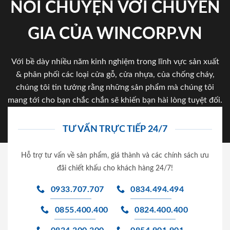
NÓI CHUYỆN VỚI CHUYÊN
GIA CỦA WINCORP.VN
Với bề dày nhiều năm kinh nghiệm trong lĩnh vực sản xuất
& phân phối các loại cửa gỗ, cửa nhựa, của chống cháy,
chúng tôi tin tưởng rằng những sản phẩm mà chúng tôi
mang tới cho bạn chắc chắn sẽ khiến bạn hài lòng tuyệt đối.
TƯ VẤN TRỰC TIẾP 24/7
Hỗ trợ tư vấn về sản phẩm, giá thành và các chính sách ưu
đãi chiết khấu cho khách hàng 24/7!
0933.707.707
0834.494.494
0855.400.400
0824.400.400