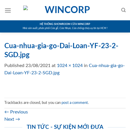
Skip
to
content
HỆ THỐNG SHOWROOM CỬA WINCORP
Nhà sản xuất, phân phối Cửa gỗ, Cửa Nhựa, Cửa chống cháy uy tín tại HCM !
Cua-nhua-gia-go-Dai-Loan-YF-23-2-
SGD.jpg
Published
23/08/2021
at
1024 × 1024
in
Cua-nhua-gia-go-
Dai-Loan-YF-23-2-SGD.jpg
Trackbacks are closed, but you can
post a comment
.
←
Previous
Next
→
TIN TỨC - SỰ KIỆN MỚI ĐƯA