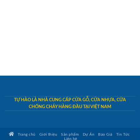
TỰ HÀO LÀ NHÀ CUNG CẤP CỬA GỖ, CỬA NHỰA, CỬA
CHỐNG CHÁY HÀNG ĐẦU TẠI VIỆT NAM
Trang chủ
Giới thiệu
Sản phẩm
Dự Án
Báo Giá
Tin Tức
Liên hệ