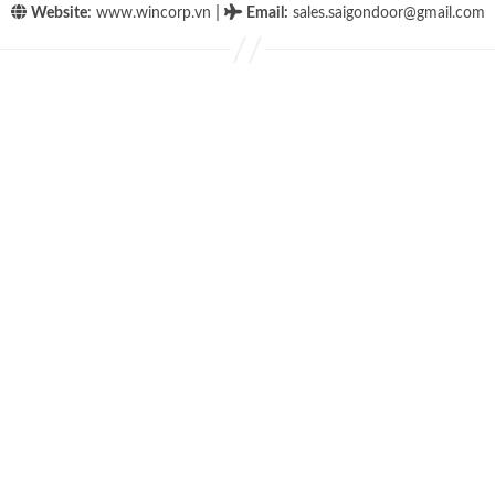
|
Website:
www.wincorp.vn
Email
:
sales.saigondoor@gmail.com