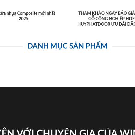
cửa nhựa Composite mới nhất
THAM KHẢO NGAY BÁO GIÁ
2025
GỖ CÔNG NGHIỆP HDF
HUYPHATDOOR ƯU ĐÃI ĐẶC
DANH MỤC SẢN PHẨM
ỆN VỚI CHUYÊN GIA CỦA W