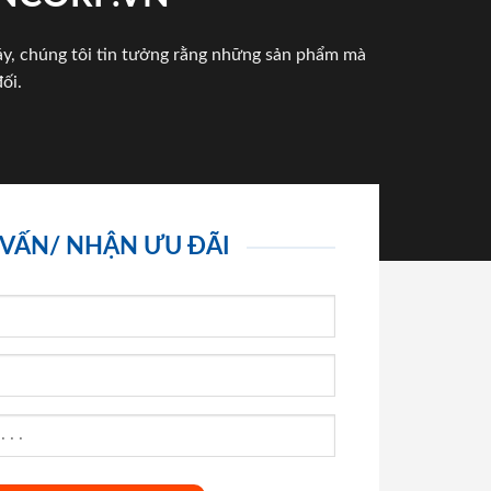
háy, chúng tôi tin tưởng rằng những sản phẩm mà
ối.
 VẤN/ NHẬN ƯU ĐÃI