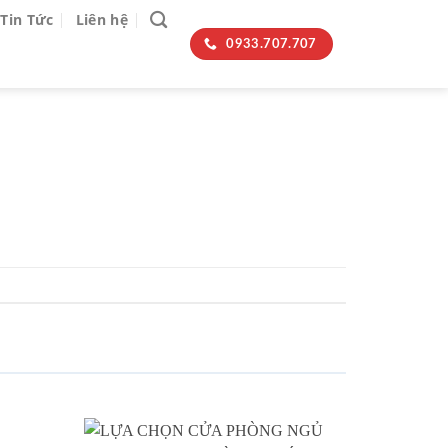
Tin Tức
Liên hệ
0933.707.707