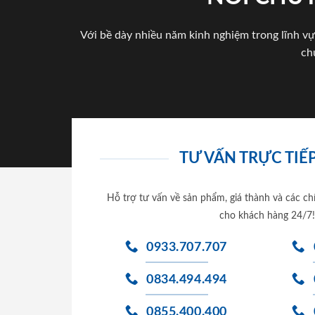
Với bề dày nhiều năm kinh nghiệm trong lĩnh vự
ch
TƯ VẤN TRỰC TIẾP
Hỗ trợ tư vấn về sản phẩm, giá thành và các ch
cho khách hàng 24/7!
0933.707.707
0834.494.494
0855.400.400