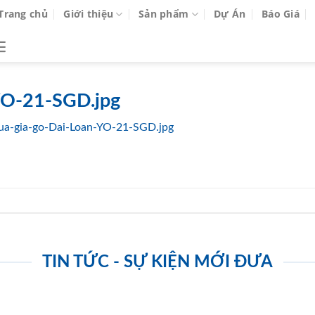
Trang chủ
Giới thiệu
Sản phẩm
Dự Án
Báo Giá
YO-21-SGD.jpg
ua-gia-go-Dai-Loan-YO-21-SGD.jpg
TIN TỨC - SỰ KIỆN MỚI ĐƯA