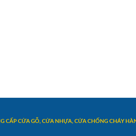
G CẤP CỬA GỖ, CỬA NHỰA, CỬA CHỐNG CHÁY HÀN