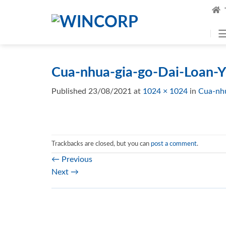
Skip
to
content
Cua-nhua-gia-go-Dai-Loan-
Published
23/08/2021
at
1024 × 1024
in
Cua-nh
Trackbacks are closed, but you can
post a comment
.
←
Previous
Next
→