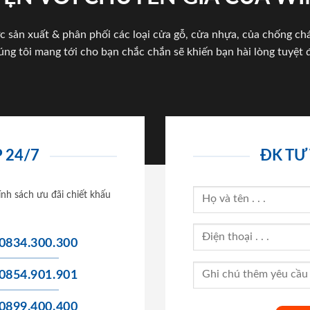
c sản xuất & phân phối các loại cửa gỗ, cửa nhựa, của chống c
úng tôi mang tới cho bạn chắc chắn sẽ khiến bạn hài lòng tuyệt đ
 24/7
ĐK TƯ
ính sách ưu đãi chiết khấu
0834.300.300
0854.901.901
0899.400.400