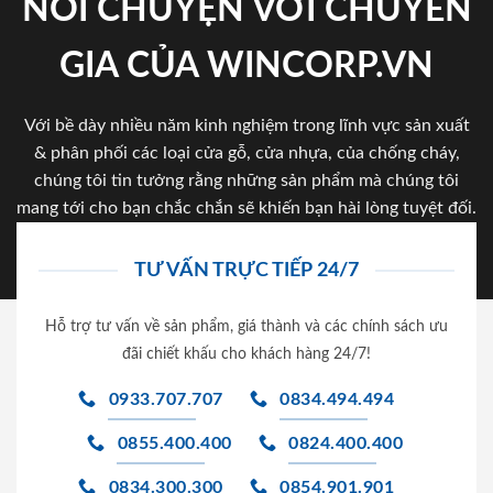
NÓI CHUYỆN VỚI CHUYÊN
GIA CỦA WINCORP.VN
Với bề dày nhiều năm kinh nghiệm trong lĩnh vực sản xuất
& phân phối các loại cửa gỗ, cửa nhựa, của chống cháy,
chúng tôi tin tưởng rằng những sản phẩm mà chúng tôi
mang tới cho bạn chắc chắn sẽ khiến bạn hài lòng tuyệt đối.
TƯ VẤN TRỰC TIẾP 24/7
Hỗ trợ tư vấn về sản phẩm, giá thành và các chính sách ưu
đãi chiết khấu cho khách hàng 24/7!
0933.707.707
0834.494.494
0855.400.400
0824.400.400
0834.300.300
0854.901.901