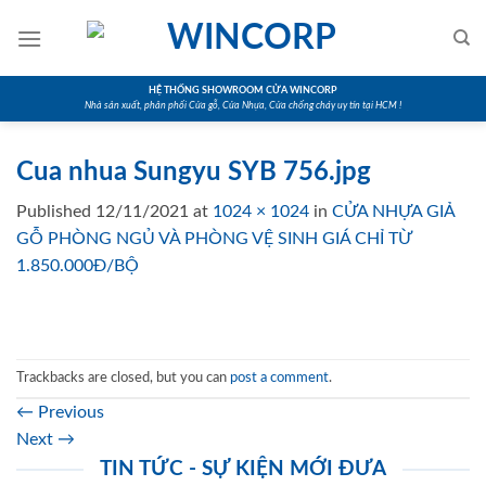
Skip
to
content
HỆ THỐNG SHOWROOM CỬA WINCORP
Nhà sản xuất, phân phối Cửa gỗ, Cửa Nhựa, Cửa chống cháy uy tín tại HCM !
Cua nhua Sungyu SYB 756.jpg
Published
12/11/2021
at
1024 × 1024
in
CỬA NHỰA GIẢ
GỖ PHÒNG NGỦ VÀ PHÒNG VỆ SINH GIÁ CHỈ TỪ
1.850.000Đ/BỘ
Trackbacks are closed, but you can
post a comment
.
←
Previous
Next
→
TIN TỨC - SỰ KIỆN MỚI ĐƯA