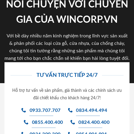
NÓI CHUYỆN VỚI CHUYÊN
GIA CỦA WINCORP.VN
Với bề dày nhiều năm kinh nghiệm trong lĩnh vực sản xuất
& phân phối các loại cửa gỗ, cửa nhựa, của chống cháy,
chúng tôi tin tưởng rằng những sản phẩm mà chúng tôi
mang tới cho bạn chắc chắn sẽ khiến bạn hài lòng tuyệt đối.
TƯ VẤN TRỰC TIẾP 24/7
Hỗ trợ tư vấn về sản phẩm, giá thành và các chính sách ưu
đãi chiết khấu cho khách hàng 24/7!
0933.707.707
0834.494.494
0855.400.400
0824.400.400