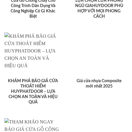
Cửa Gỗ Chống Cháy Cho
LỰA CHỌN CỬA PHÒNG
Công Trình Dân Dụng Và
NGỦ GIAHUYDOOR PHÙ
Công Nghiệp Có Gì Khác
HỢP VỚI MỌI PHONG
Biệt
CÁCH
KHÁM PHÁ BÁO GIÁ CỬA
Giá cửa nhựa Composite
THOÁT HIỂM
mới nhất 2025
HUYPHATDOOR – LỰA
CHỌN AN TOÀN VÀ HIỆU
QUẢ