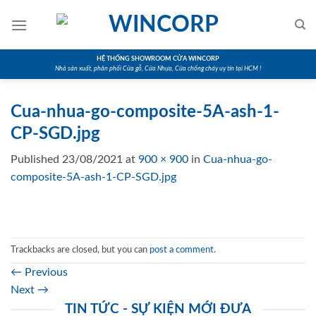
Skip
to
content
HỆ THỐNG SHOWROOM CỬA WINCORP
Nhà sản xuất, phân phối Cửa gỗ, Cửa Nhựa, Cửa chống cháy uy tín tại HCM !
Cua-nhua-go-composite-5A-ash-1-
CP-SGD.jpg
Published
23/08/2021
at
900 × 900
in
Cua-nhua-go-
composite-5A-ash-1-CP-SGD.jpg
Trackbacks are closed, but you can
post a comment
.
←
Previous
Next
→
TIN TỨC - SỰ KIỆN MỚI ĐƯA