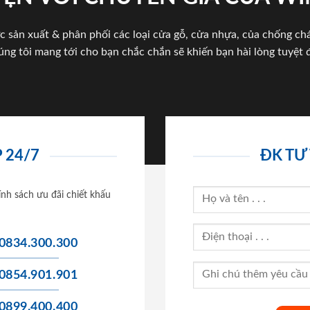
c sản xuất & phân phối các loại cửa gỗ, cửa nhựa, của chống c
úng tôi mang tới cho bạn chắc chắn sẽ khiến bạn hài lòng tuyệt đ
 24/7
ĐK TƯ
ính sách ưu đãi chiết khấu
0834.300.300
0854.901.901
0899.400.400