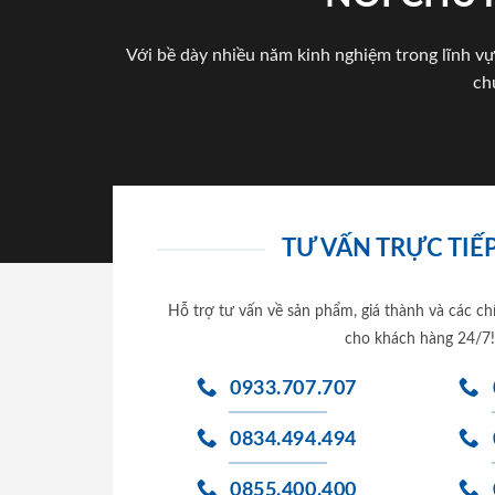
Với bề dày nhiều năm kinh nghiệm trong lĩnh vự
ch
TƯ VẤN TRỰC TIẾP
Hỗ trợ tư vấn về sản phẩm, giá thành và các ch
cho khách hàng 24/7!
0933.707.707
0834.494.494
0855.400.400