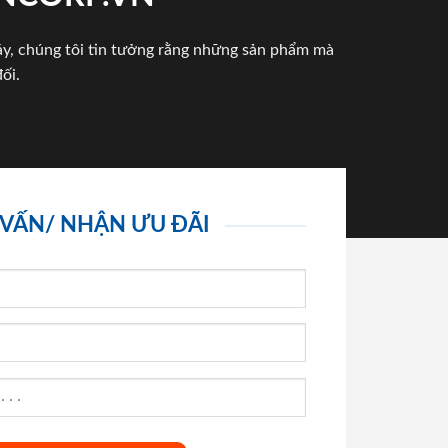
háy, chúng tôi tin tưởng rằng những sản phẩm mà
ối.
 VẤN/ NHẬN ƯU ĐÃI