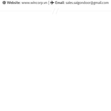
|
Website:
www.wincorp.vn
Email
:
sales.saigondoor@gmail.com