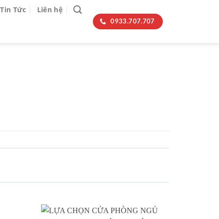
Tin Tức
Liên hệ
0933.707.707