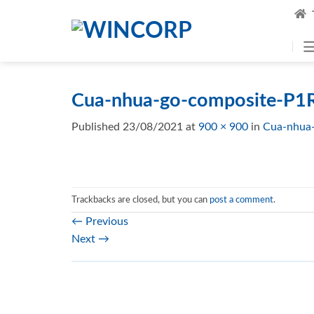
Skip
to
content
Cua-nhua-go-composite-P1
Published
23/08/2021
at
900 × 900
in
Cua-nhua
Trackbacks are closed, but you can
post a comment
.
←
Previous
Next
→