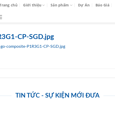
Trang chủ
Giới thiệu
Sản phẩm
Dự Án
Báo Giá
R3G1-CP-SGD.jpg
-go-composite-P1R3G1-CP-SGD.jpg
TIN TỨC - SỰ KIỆN MỚI ĐƯA