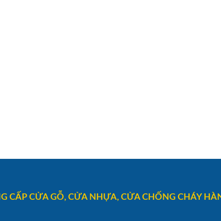
G CẤP CỬA GỖ, CỬA NHỰA, CỬA CHỐNG CHÁY HÀN