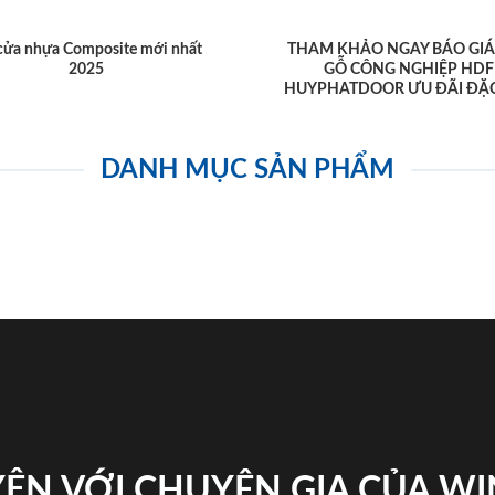
cửa nhựa Composite mới nhất
THAM KHẢO NGAY BÁO GIÁ
2025
GỖ CÔNG NGHIỆP HDF
HUYPHATDOOR ƯU ĐÃI ĐẶC
DANH MỤC SẢN PHẨM
ỆN VỚI CHUYÊN GIA CỦA W