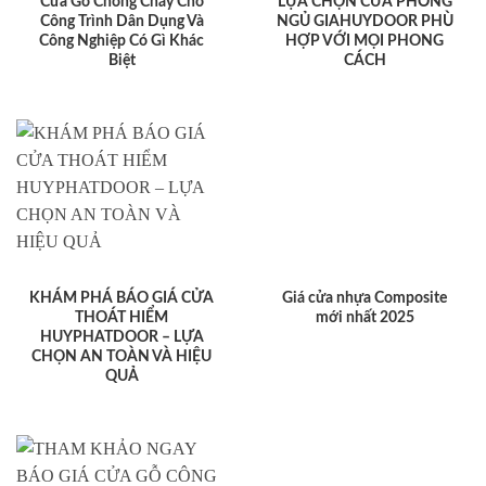
Cửa Gỗ Chống Cháy Cho
LỰA CHỌN CỬA PHÒNG
Công Trình Dân Dụng Và
NGỦ GIAHUYDOOR PHÙ
Công Nghiệp Có Gì Khác
HỢP VỚI MỌI PHONG
Biệt
CÁCH
KHÁM PHÁ BÁO GIÁ CỬA
Giá cửa nhựa Composite
THOÁT HIỂM
mới nhất 2025
HUYPHATDOOR – LỰA
CHỌN AN TOÀN VÀ HIỆU
QUẢ