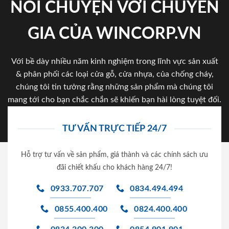
NÓI CHUYỆN VỚI CHUYÊN
GIA CỦA WINCORP.VN
Với bề dày nhiều năm kinh nghiệm trong lĩnh vực sản xuất
& phân phối các loại cửa gỗ, cửa nhựa, của chống cháy,
chúng tôi tin tưởng rằng những sản phẩm mà chúng tôi
mang tới cho bạn chắc chắn sẽ khiến bạn hài lòng tuyệt đối.
TƯ VẤN TRỰC TIẾP 24/7
Hỗ trợ tư vấn về sản phẩm, giá thành và các chính sách ưu
đãi chiết khấu cho khách hàng 24/7!
0933.707.707
0834.494.494
0855.400.400
0824.400.400