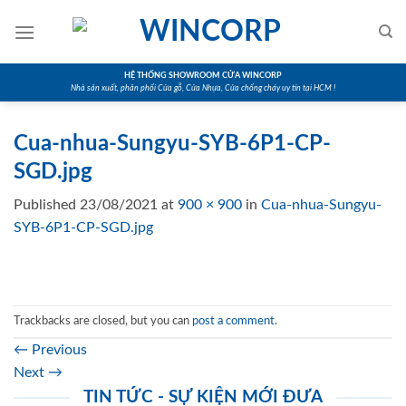
Skip
to
content
HỆ THỐNG SHOWROOM CỬA WINCORP
Nhà sản xuất, phân phối Cửa gỗ, Cửa Nhựa, Cửa chống cháy uy tín tại HCM !
Cua-nhua-Sungyu-SYB-6P1-CP-
SGD.jpg
Published
23/08/2021
at
900 × 900
in
Cua-nhua-Sungyu-
SYB-6P1-CP-SGD.jpg
Trackbacks are closed, but you can
post a comment
.
←
Previous
Next
→
TIN TỨC - SỰ KIỆN MỚI ĐƯA