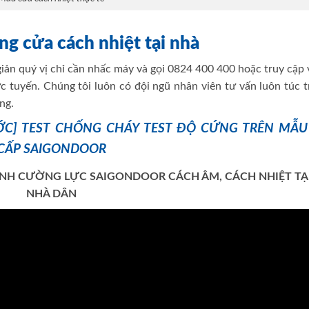
ông cửa cách nhiệt tại nhà
 giản quý vị chỉ cần nhấc máy và gọi 0824 400 400 hoặc truy cập
c tuyến. Chúng tôi luôn có đội ngũ nhân viên tư vấn luôn túc 
àng.
ỚC] TEST CHỐNG CHÁY TEST ĐỘ CỨNG TRÊN MẪU
 CẤP SAIGONDOOR
ÍNH CƯỜNG LỰC SAIGONDOOR CÁCH ÂM, CÁCH NHIỆT TẠ
NHÀ DÂN