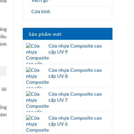
Vách gỗ
khả
Cửa kính
ăng
Sản phẩm mới
iều
ình
Cửa nhựa Composite cao
cấp UV 9
Cửa nhựa Composite cao
cấp UV 8
lõi
Cửa nhựa Composite cao
cấp UV 7
ống
kèm
Cửa nhựa Composite cao
cấp UV 6