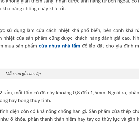
ho không gian thêm sáng, nhận được ánh nắng từ bên ngoài, có 
ó khả năng chống cháy khá tốt.
c sử dụng làm cửa cách nhiệt khá phổ biến, bên cạnh khả n
ch nhiệt của sản phẩm cũng được khách hàng đánh giá cao. Nh
tìm mua sản phẩm
cửa nhựa nhà tắm
để lắp đặt cho gia đình m
Mẫu cửa gỗ cao cấp
 tấm, mỗi tấm có độ dày khoảng 0,8 đến 1,5mm. Ngoài ra, phần 
ong hay bông thủy tinh.
tĩnh điện còn có khả năng chống han gỉ. Sản phẩm cửa thép ch
n như ổ khóa, phần thanh thản hiểm hay tay co thủy lực và gắn 