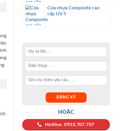
Cửa nhựa Composite cao
cấp UV 5
cùng
iệu
ình
ang
ng.
HOẶC
ới.
Hotline: 0933.707.707