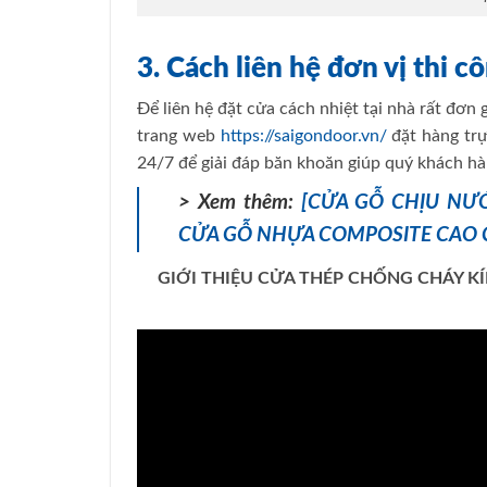
3. Cách liên hệ đơn vị thi c
Để liên hệ đặt cửa cách nhiệt tại nhà rất đơn
trang web
https://saigondoor.vn/
đặt hàng trự
24/7 để giải đáp băn khoăn giúp quý khách h
> Xem thêm:
[CỬA GỖ CHỊU NƯ
CỬA GỖ NHỰA COMPOSITE CAO
GIỚI THIỆU CỬA THÉP CHỐNG CHÁY K