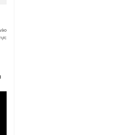
 vào
trực
I