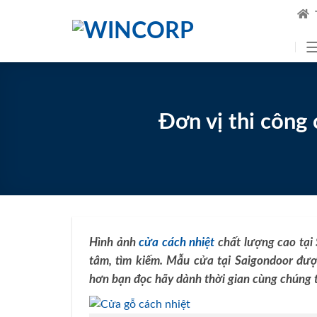
Skip
to
content
Đơn vị thi công 
Hình ảnh
cửa cách nhiệt
chất lượng cao tại
tâm, tìm kiếm. Mẫu cửa tại Saigondoor được
hơn bạn đọc hãy dành thời gian cùng chúng t