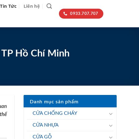
Tin Tức
Liên hệ
0933.707.707
i TP Hồ Chí Minh
Danh mục sản phẩm
uan
CỬA CHỐNG CHÁY
thể
CỬA NHỰA
CỬA GỖ