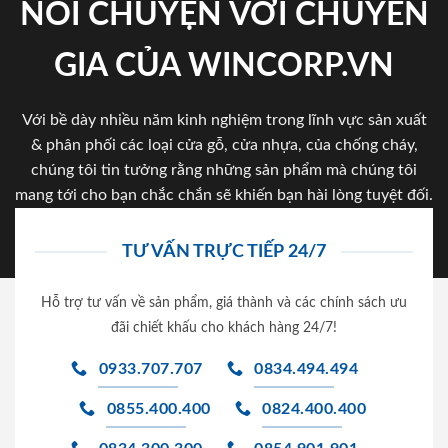
NÓI CHUYỆN VỚI CHUYÊN
GIA CỦA WINCORP.VN
Với bề dày nhiều năm kinh nghiệm trong lĩnh vực sản xuất
& phân phối các loại cửa gỗ, cửa nhựa, của chống cháy,
chúng tôi tin tưởng rằng những sản phẩm mà chúng tôi
mang tới cho bạn chắc chắn sẽ khiến bạn hài lòng tuyệt đối.
TƯ VẤN TRỰC TIẾP 24/7
Hỗ trợ tư vấn về sản phẩm, giá thành và các chính sách ưu
đãi chiết khấu cho khách hàng 24/7!
0933.707.707
0834.494.494
0855.400.400
0824.400.400