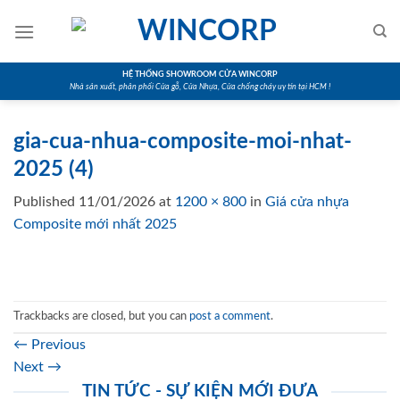
Skip
to
content
HỆ THỐNG SHOWROOM CỬA WINCORP
Nhà sản xuất, phân phối Cửa gỗ, Cửa Nhựa, Cửa chống cháy uy tín tại HCM !
gia-cua-nhua-composite-moi-nhat-
2025 (4)
Published
11/01/2026
at
1200 × 800
in
Giá cửa nhựa
Composite mới nhất 2025
Trackbacks are closed, but you can
post a comment
.
←
Previous
Next
→
TIN TỨC - SỰ KIỆN MỚI ĐƯA