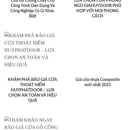
Cửa Gỗ Chống Cháy Cho
LỰA CHỌN CỬA PHÒNG
Công Trình Dân Dụng Và
NGỦ GIAHUYDOOR PHÙ
Công Nghiệp Có Gì Khác
HỢP VỚI MỌI PHONG
Biệt
CÁCH
KHÁM PHÁ BÁO GIÁ CỬA
Giá cửa nhựa Composite
THOÁT HIỂM
mới nhất 2025
HUYPHATDOOR – LỰA
CHỌN AN TOÀN VÀ HIỆU
QUẢ