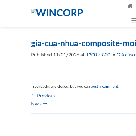
Skip
to
content
gia-cua-nhua-composite-moi
Published
11/01/2026
at
1200 × 800
in
Giá cửa 
Trackbacks are closed, but you can
post a comment
.
←
Previous
Next
→