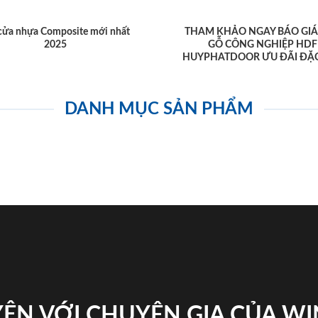
cửa nhựa Composite mới nhất
THAM KHẢO NGAY BÁO GIÁ
2025
GỖ CÔNG NGHIỆP HDF
HUYPHATDOOR ƯU ĐÃI ĐẶC
DANH MỤC SẢN PHẨM
ỆN VỚI CHUYÊN GIA CỦA W