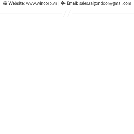
|
Website:
www.wincorp.vn
Email
:
sales.saigondoor@gmail.com