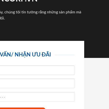
háy, chúng tôi tin tưởng rằng những sản phẩm mà
ối.
 VẤN/ NHẬN ƯU ĐÃI