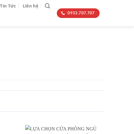
Tin Tức
Liên hệ
0933.707.707