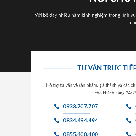
Với bề dày nhiều năm kinh nghiệm trong lĩnh vự
ch
TƯ VẤN TRỰC TIẾP
Hỗ trợ tư vấn về sản phẩm, giá thành và các ch
cho khách hàng 24/7!
0933.707.707
0834.494.494
0855.400.400