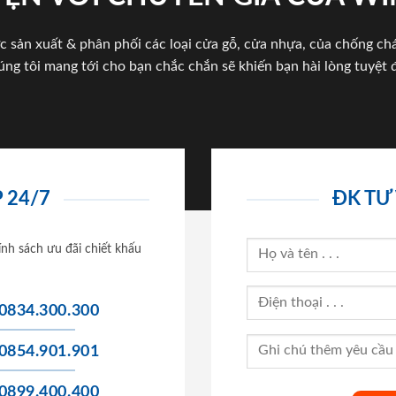
c sản xuất & phân phối các loại cửa gỗ, cửa nhựa, của chống c
úng tôi mang tới cho bạn chắc chắn sẽ khiến bạn hài lòng tuyệt đ
 24/7
ĐK TƯ
ính sách ưu đãi chiết khấu
0834.300.300
0854.901.901
0899.400.400