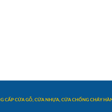
G CẤP CỬA GỖ, CỬA NHỰA, CỬA CHỐNG CHÁY HÀN