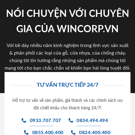
NÓI CHUYỆN VỚI CHUYÊN
GIA CỦA WINCORP.VN
Với bề dày nhiều năm kinh nghiệm trong lĩnh vực sản xuất
& phân phối các loại cửa gỗ, cửa nhựa, của chống cháy,
chúng tôi tin tưởng rằng những sản phẩm mà chúng tôi
mang tới cho bạn chắc chắn sẽ khiến bạn hài lòng tuyệt đối.
TƯ VẤN TRỰC TIẾP 24/7
Hỗ trợ tư vấn về sản phẩm, giá thành và các chính sách ưu
đãi chiết khấu cho khách hàng 24/7!
0933.707.707
0834.494.494
0855.400.400
0824.400.400