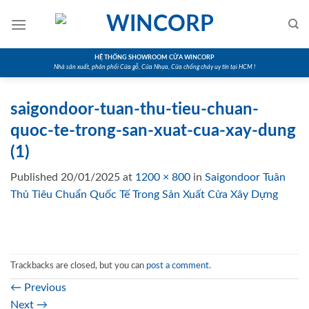
Skip
to
content
HỆ THỐNG SHOWROOM CỬA WINCORP
Nhà sản xuất, phân phối Cửa gỗ, Cửa Nhựa, Cửa chống cháy uy tín tại HCM !
saigondoor-tuan-thu-tieu-chuan-
quoc-te-trong-san-xuat-cua-xay-dung
(1)
Published
20/01/2025
at
1200 × 800
in
Saigondoor Tuân
Thủ Tiêu Chuẩn Quốc Tế Trong Sản Xuất Cửa Xây Dựng
Trackbacks are closed, but you can
post a comment
.
←
Previous
Next
→