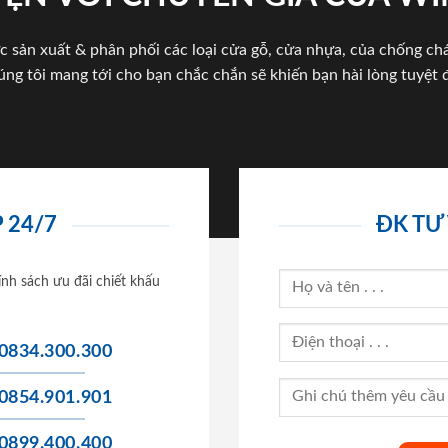
c sản xuất & phân phối các loại cửa gỗ, cửa nhựa, của chống c
úng tôi mang tới cho bạn chắc chắn sẽ khiến bạn hài lòng tuyệt đ
 24/7
ĐK TƯ
ính sách ưu đãi chiết khấu
0834.300.300
0854.901.901
0899.400.400