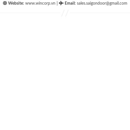
|
Website:
www.wincorp.vn
Email
:
sales.saigondoor@gmail.com