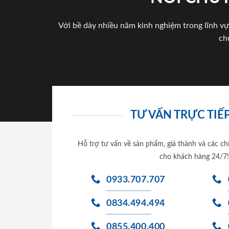
Với bề dày nhiều năm kinh nghiệm trong lĩnh vự
ch
TƯ VẤN TRỰC TIẾP
Hỗ trợ tư vấn về sản phẩm, giá thành và các ch
cho khách hàng 24/7!
0933.707.707
0834.494.494
0855.400.400