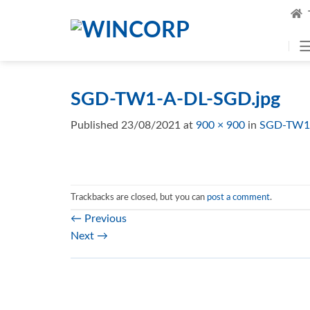
Skip
to
content
SGD-TW1-A-DL-SGD.jpg
Published
23/08/2021
at
900 × 900
in
SGD-TW1-
Trackbacks are closed, but you can
post a comment
.
←
Previous
Next
→