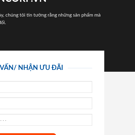
háy, chúng tôi tin tưởng rằng những sản phẩm mà
ối.
 VẤN/ NHẬN ƯU ĐÃI