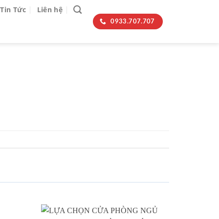
Tin Tức
Liên hệ
0933.707.707