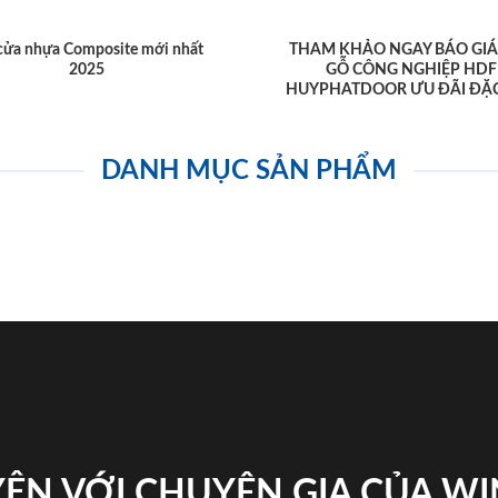
cửa nhựa Composite mới nhất
THAM KHẢO NGAY BÁO GIÁ
2025
GỖ CÔNG NGHIỆP HDF
HUYPHATDOOR ƯU ĐÃI ĐẶC
DANH MỤC SẢN PHẨM
ỆN VỚI CHUYÊN GIA CỦA W