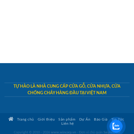
TỰ HÀO LÀ NHÀ CUNG CẤP CỬA GỖ, CỬA NHỰA, CỬA
CHỐNG CHÁY HÀNG ĐẦU TẠI VIỆT NAM
Trang chủ
Giới thiệu
Sản phẩm
Dự Án
Báo Giá
Tin Tức
Liên hệ
Copyright © 2010 - 2026
www.wincorp.vn
- Đơn vị chủ quản
SaigonDoor