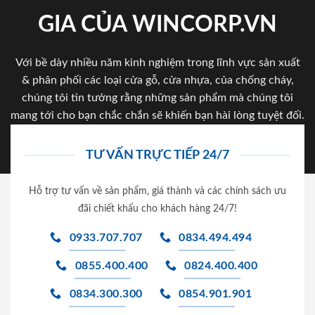
GIA CỦA WINCORP.VN
Với bề dày nhiều năm kinh nghiệm trong lĩnh vực sản xuất
& phân phối các loại cửa gỗ, cửa nhựa, của chống cháy,
chúng tôi tin tưởng rằng những sản phẩm mà chúng tôi
mang tới cho bạn chắc chắn sẽ khiến bạn hài lòng tuyệt đối.
TƯ VẤN TRỰC TIẾP 24/7
Hỗ trợ tư vấn về sản phẩm, giá thành và các chính sách ưu
đãi chiết khấu cho khách hàng 24/7!
0933.707.707
0834.494.494
0855.400.400
0824.400.400
0834.300.300
0854.901.901