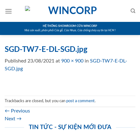
Skip
to
content
HỆ THỐNG SHOWROOM CỬA WINCORP
Nhà sản xuất, phân phối Cửa gỗ, Cửa Nhựa, Cửa chống cháy uy tín tại HCM !
SGD-TW7-E-DL-SGD.jpg
Published
23/08/2021
at
900 × 900
in
SGD-TW7-E-DL-
SGD.jpg
Trackbacks are closed, but you can
post a comment
.
←
Previous
Next
→
TIN TỨC - SỰ KIỆN MỚI ĐƯA