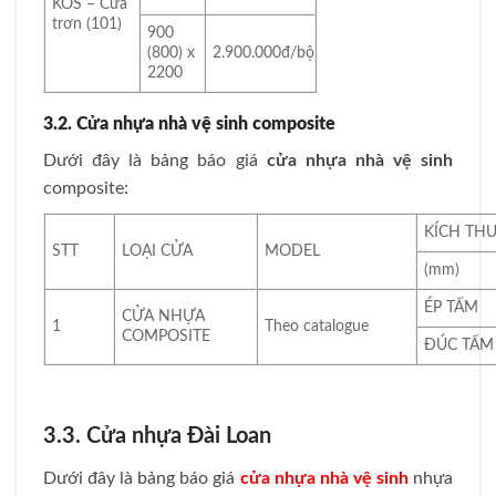
KOS – Cửa
trơn (101)
900
(800) x
2.900.000đ/bộ
2200
3.2. Cửa nhựa nhà vệ sinh composite
Dưới đây là bảng báo giá
cửa nhựa nhà vệ sinh
composite:
KÍCH TH
STT
LOẠI CỬA
MODEL
(mm)
ÉP TẤM
CỬA NHỰA
1
Theo catalogue
COMPOSITE
ĐÚC TẤM
3.3. Cửa nhựa Đài Loan
Dưới đây là bảng báo giá
cửa nhựa nhà vệ sinh
nhựa