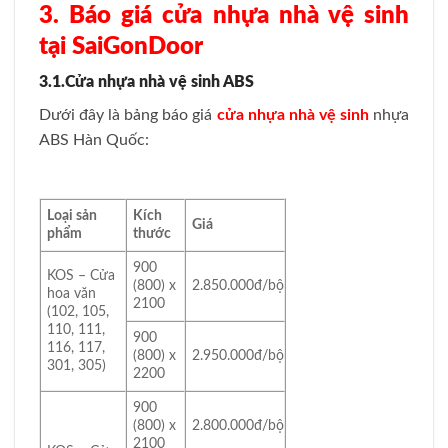
3. Báo giá cửa nhựa nhà vệ sinh
tại SaiGonDoor
3.1.Cửa nhựa nhà vệ sinh ABS
Dưới đây là bảng báo giá
cửa nhựa nhà vệ sinh
nhựa
ABS Hàn Quốc:
Loại sản
Kích
Giá
phẩm
thước
900
KOS – Cửa
(800) x
2.850.000đ/bộ
hoa văn
2100
(102, 105,
110, 111,
900
116, 117,
(800) x
2.950.000đ/bộ
301, 305)
2200
900
(800) x
2.800.000đ/bộ
2100