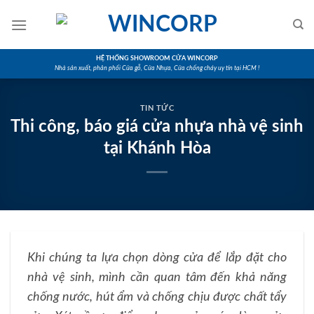
Skip
to
content
HỆ THỐNG SHOWROOM CỬA WINCORP
Nhà sản xuất, phân phối Cửa gỗ, Cửa Nhựa, Cửa chống cháy uy tín tại HCM !
TIN TỨC
Thi công, báo giá cửa nhựa nhà vệ sinh
tại Khánh Hòa
Khi chúng ta lựa chọn dòng cửa để lắp đặt cho
nhà vệ sinh, mình cần quan tâm đến khả năng
chống nước, hút ẩm và chống chịu được chất tẩy