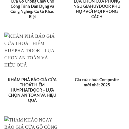
Cửa Gỗ Chống Cháy Cho
LỰA CHỌN CỬA PHÒNG
Công Trình Dân Dụng Và
NGỦ GIAHUYDOOR PHÙ
Công Nghiệp Có Gì Khác
HỢP VỚI MỌI PHONG
Biệt
CÁCH
KHÁM PHÁ BÁO GIÁ CỬA
Giá cửa nhựa Composite
THOÁT HIỂM
mới nhất 2025
HUYPHATDOOR – LỰA
CHỌN AN TOÀN VÀ HIỆU
QUẢ