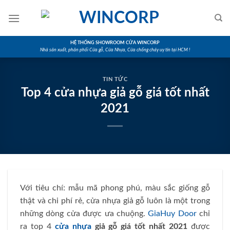
Skip
to
content
HỆ THỐNG SHOWROOM CỬA WINCORP
Nhà sản xuất, phân phối Cửa gỗ, Cửa Nhựa, Cửa chống cháy uy tín tại HCM !
TIN TỨC
Top 4 cửa nhựa giả gỗ giá tốt nhất
2021
Với tiêu chí: mẫu mã phong phú, màu sắc giống gỗ
thật và chi phí rẻ, cửa nhựa giả gỗ luôn là một trong
những dòng cửa được ưa chuộng.
GiaHuy Door
chỉ
ra top 4
cửa nhựa
giả gỗ giá tốt nhất 2021
được