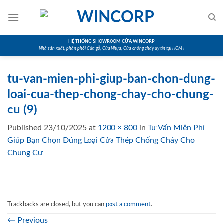
Skip
to
content
HỆ THỐNG SHOWROOM CỬA WINCORP
Nhà sản xuất, phân phối Cửa gỗ, Cửa Nhựa, Cửa chống cháy uy tín tại HCM !
tu-van-mien-phi-giup-ban-chon-dung-
loai-cua-thep-chong-chay-cho-chung-
cu (9)
Published
23/10/2025
at
1200 × 800
in
Tư Vấn Miễn Phí
Giúp Bạn Chọn Đúng Loại Cửa Thép Chống Cháy Cho
Chung Cư
Trackbacks are closed, but you can
post a comment
.
←
Previous