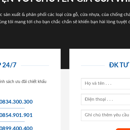
c sản xuất & phân phối các loại cửa gỗ, cửa nhựa, của chống c
úng tôi mang tới cho bạn chắc chắn sẽ khiến bạn hài lòng tuyệt đ
 24/7
ĐK TƯ
ính sách ưu đãi chiết khấu
0834.300.300
0854.901.901
0899.400.400