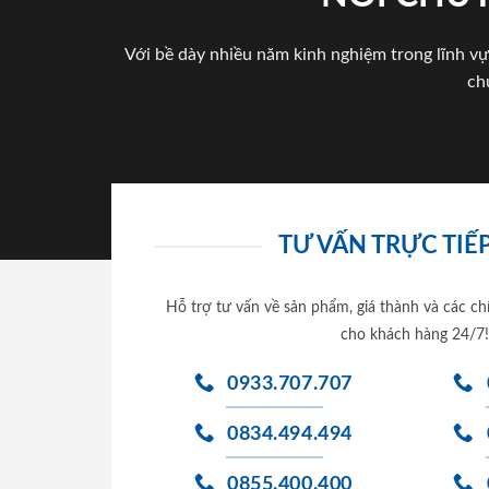
Với bề dày nhiều năm kinh nghiệm trong lĩnh vự
ch
TƯ VẤN TRỰC TIẾP
Hỗ trợ tư vấn về sản phẩm, giá thành và các ch
cho khách hàng 24/7!
0933.707.707
0834.494.494
0855.400.400