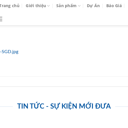
Trang chủ
Giới thiệu
Sản phẩm
Dự Án
Báo Giá
-SGD.jpg
TIN TỨC - SỰ KIỆN MỚI ĐƯA