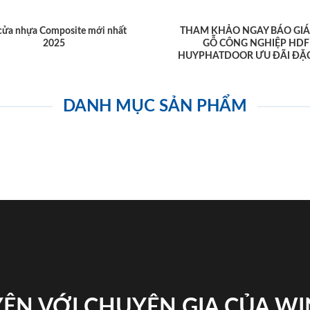
cửa nhựa Composite mới nhất
THAM KHẢO NGAY BÁO GIÁ
2025
GỖ CÔNG NGHIỆP HDF
HUYPHATDOOR ƯU ĐÃI ĐẶC
DANH MỤC SẢN PHẨM
ỆN VỚI CHUYÊN GIA CỦA W