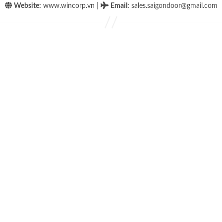
|
Website:
www.wincorp.vn
Email
:
sales.saigondoor@gmail.com