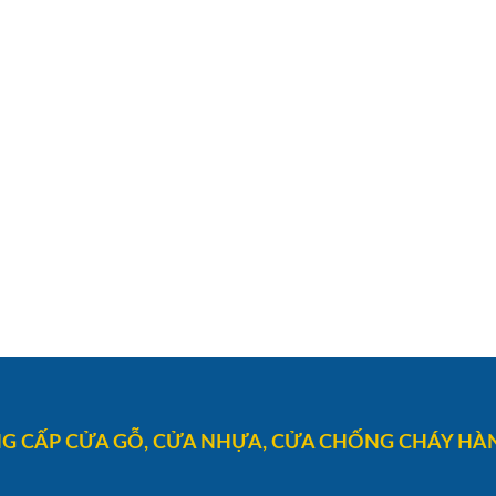
G CẤP CỬA GỖ, CỬA NHỰA, CỬA CHỐNG CHÁY HÀN