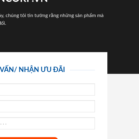
háy, chúng tôi tin tưởng rằng những sản phẩm mà
ối.
 VẤN/ NHẬN ƯU ĐÃI