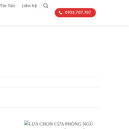
Tin Tức
Liên hệ
0933.707.707