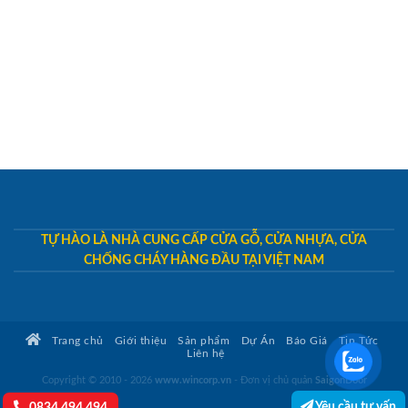
TỰ HÀO LÀ NHÀ CUNG CẤP CỬA GỖ, CỬA NHỰA, CỬA
CHỐNG CHÁY HÀNG ĐẦU TẠI VIỆT NAM
Trang chủ
Giới thiệu
Sản phẩm
Dự Án
Báo Giá
Tin Tức
Liên hệ
Copyright © 2010 - 2026
www.wincorp.vn
- Đơn vị chủ quản
SaigonDoor
Yêu cầu tư vấn
0834.494.494