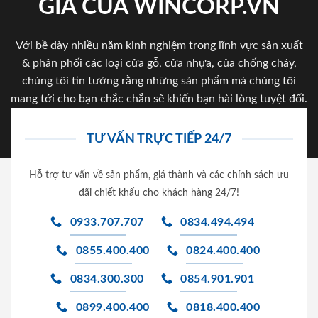
GIA CỦA WINCORP.VN
Với bề dày nhiều năm kinh nghiệm trong lĩnh vực sản xuất
& phân phối các loại cửa gỗ, cửa nhựa, của chống cháy,
chúng tôi tin tưởng rằng những sản phẩm mà chúng tôi
mang tới cho bạn chắc chắn sẽ khiến bạn hài lòng tuyệt đối.
TƯ VẤN TRỰC TIẾP 24/7
Hỗ trợ tư vấn về sản phẩm, giá thành và các chính sách ưu
đãi chiết khấu cho khách hàng 24/7!
0933.707.707
0834.494.494
0855.400.400
0824.400.400
0834.300.300
0854.901.901
0899.400.400
0818.400.400