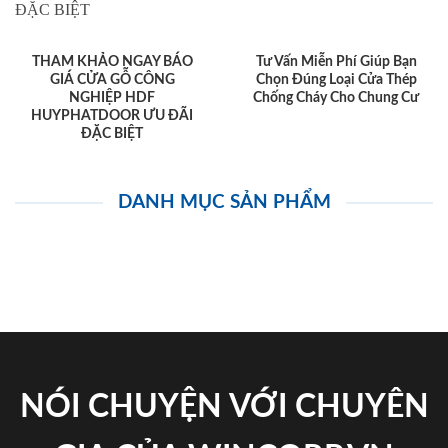
THAM KHẢO NGAY BÁO
Tư Vấn Miễn Phí Giúp Bạn
GIÁ CỬA GỖ CÔNG
Chọn Đúng Loại Cửa Thép
NGHIỆP HDF
Chống Cháy Cho Chung Cư
HUYPHATDOOR ƯU ĐÃI
ĐẶC BIỆT
DANH MỤC SẢN PHẨM
NÓI CHUYỆN VỚI CHUYÊN