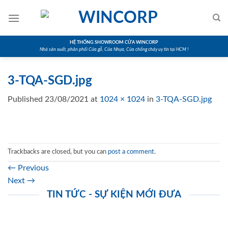
Skip
to
content
HỆ THỐNG SHOWROOM CỬA WINCORP
Nhà sản xuất, phân phối Cửa gỗ, Cửa Nhựa, Cửa chống cháy uy tín tại HCM !
3-TQA-SGD.jpg
Published
23/08/2021
at
1024 × 1024
in
3-TQA-SGD.jpg
Trackbacks are closed, but you can
post a comment
.
←
Previous
Next
→
TIN TỨC - SỰ KIỆN MỚI ĐƯA