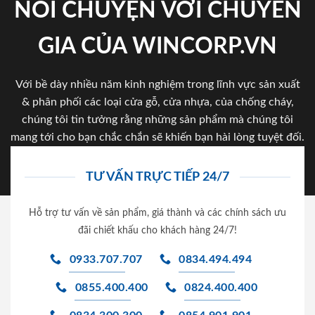
NÓI CHUYỆN VỚI CHUYÊN
GIA CỦA WINCORP.VN
Với bề dày nhiều năm kinh nghiệm trong lĩnh vực sản xuất
& phân phối các loại cửa gỗ, cửa nhựa, của chống cháy,
chúng tôi tin tưởng rằng những sản phẩm mà chúng tôi
mang tới cho bạn chắc chắn sẽ khiến bạn hài lòng tuyệt đối.
TƯ VẤN TRỰC TIẾP 24/7
Hỗ trợ tư vấn về sản phẩm, giá thành và các chính sách ưu
đãi chiết khấu cho khách hàng 24/7!
0933.707.707
0834.494.494
0855.400.400
0824.400.400