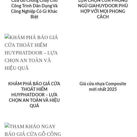
Cửa Gỗ Chống Cháy Cho
LỰA CHỌN CỬA PHÒNG
Công Trình Dân Dụng Và
NGỦ GIAHUYDOOR PHÙ
Công Nghiệp Có Gì Khác
HỢP VỚI MỌI PHONG
Biệt
CÁCH
KHÁM PHÁ BÁO GIÁ CỬA
Giá cửa nhựa Composite
THOÁT HIỂM
mới nhất 2025
HUYPHATDOOR – LỰA
CHỌN AN TOÀN VÀ HIỆU
QUẢ