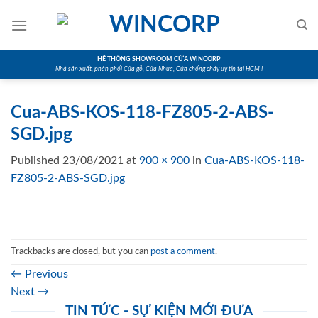
Skip
to
content
HỆ THỐNG SHOWROOM CỬA WINCORP
Nhà sản xuất, phân phối Cửa gỗ, Cửa Nhựa, Cửa chống cháy uy tín tại HCM !
Cua-ABS-KOS-118-FZ805-2-ABS-
SGD.jpg
Published
23/08/2021
at
900 × 900
in
Cua-ABS-KOS-118-
FZ805-2-ABS-SGD.jpg
Trackbacks are closed, but you can
post a comment
.
←
Previous
Next
→
TIN TỨC - SỰ KIỆN MỚI ĐƯA