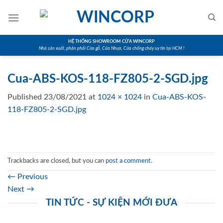
Skip
to
content
HỆ THỐNG SHOWROOM CỬA WINCORP
Nhà sản xuất, phân phối Cửa gỗ, Cửa Nhựa, Cửa chống cháy uy tín tại HCM !
Cua-ABS-KOS-118-FZ805-2-SGD.jpg
Published
23/08/2021
at
1024 × 1024
in
Cua-ABS-KOS-
118-FZ805-2-SGD.jpg
Trackbacks are closed, but you can
post a comment
.
←
Previous
Next
→
TIN TỨC - SỰ KIỆN MỚI ĐƯA