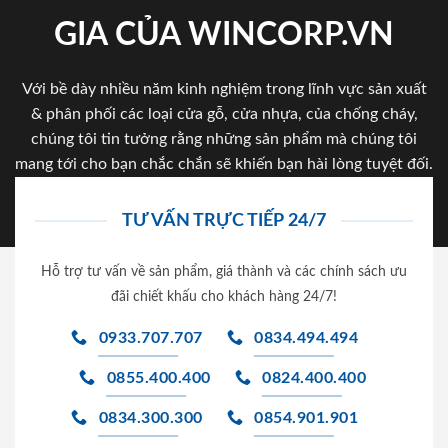
GIA CỦA WINCORP.VN
Với bề dày nhiều năm kinh nghiệm trong lĩnh vực sản xuất
& phân phối các loại cửa gỗ, cửa nhựa, của chống cháy,
chúng tôi tin tưởng rằng những sản phẩm mà chúng tôi
mang tới cho bạn chắc chắn sẽ khiến bạn hài lòng tuyệt đối.
TƯ VẤN TRỰC TIẾP 24/7
Hỗ trợ tư vấn về sản phẩm, giá thành và các chính sách ưu
đãi chiết khấu cho khách hàng 24/7!
0933.707.707
0834.494.494
0855.400.400
0824.400.400
0834.300.300
0854.901.901