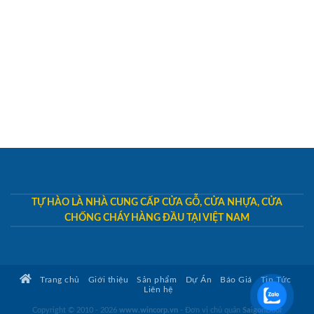
TỰ HÀO LÀ NHÀ CUNG CẤP CỬA GỖ, CỬA NHỰA, CỬA
CHỐNG CHÁY HÀNG ĐẦU TẠI VIỆT NAM
Trang chủ
Giới thiệu
Sản phẩm
Dự Án
Báo Giá
Tin Tức
Liên hệ
Copyright © 2010 - 2026
www.wincorp.vn
- Đơn vị chủ quản
SaigonDoor