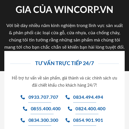
GIA CỦA WINCORP.VN
Với bề dày nhiều năm kinh nghiệm trong lĩnh vực sản xuất
& phân phối các loại cửa gỗ, cửa nhựa, của chống cháy,
chúng tôi tin tưởng rằng những sản phẩm mà chúng tôi
mang tới cho bạn chắc chắn sẽ khiến bạn hài lòng tuyệt đối.
TƯ VẤN TRỰC TIẾP 24/7
Hỗ trợ tư vấn về sản phẩm, giá thành và các chính sách ưu
đãi chiết khấu cho khách hàng 24/7!
0933.707.707
0834.494.494
0855.400.400
0824.400.400
0834.300.300
0854.901.901