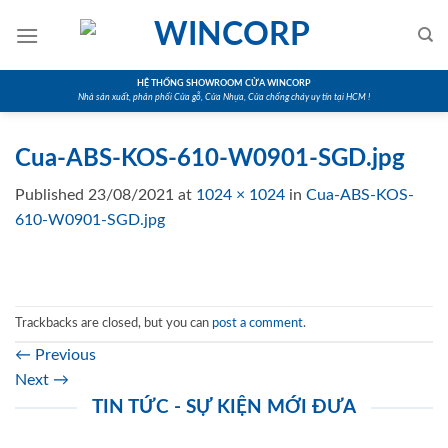
Skip
to
content
HỆ THỐNG SHOWROOM CỬA WINCORP
Nhà sản xuất, phân phối Cửa gỗ, Cửa Nhựa, Cửa chống cháy uy tín tại HCM !
Cua-ABS-KOS-610-W0901-SGD.jpg
Published
23/08/2021
at
1024 × 1024
in
Cua-ABS-KOS-
610-W0901-SGD.jpg
Trackbacks are closed, but you can
post a comment
.
←
Previous
Next
→
TIN TỨC - SỰ KIỆN MỚI ĐƯA