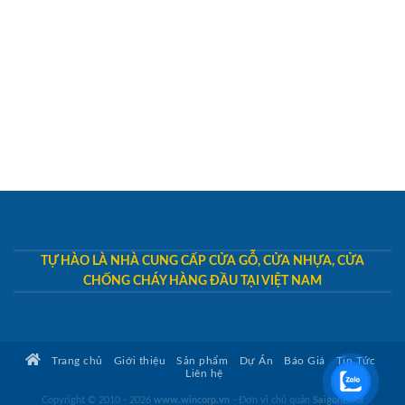
TỰ HÀO LÀ NHÀ CUNG CẤP CỬA GỖ, CỬA NHỰA, CỬA
CHỐNG CHÁY HÀNG ĐẦU TẠI VIỆT NAM
Trang chủ
Giới thiệu
Sản phẩm
Dự Án
Báo Giá
Tin Tức
Liên hệ
Copyright © 2010 - 2026
www.wincorp.vn
- Đơn vị chủ quản
SaigonDoor