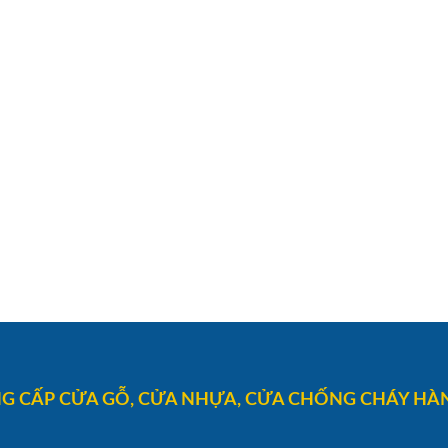
G CẤP CỬA GỖ, CỬA NHỰA, CỬA CHỐNG CHÁY HÀN