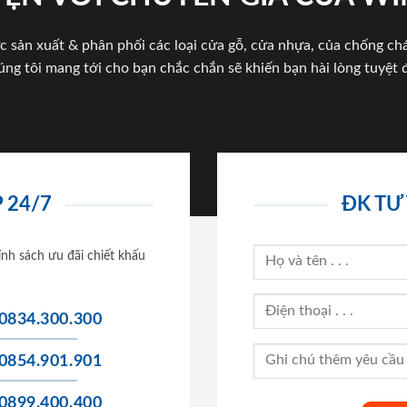
c sản xuất & phân phối các loại cửa gỗ, cửa nhựa, của chống c
úng tôi mang tới cho bạn chắc chắn sẽ khiến bạn hài lòng tuyệt đ
 24/7
ĐK TƯ
ính sách ưu đãi chiết khấu
0834.300.300
0854.901.901
0899.400.400