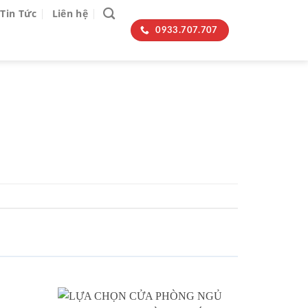
Tin Tức
Liên hệ
0933.707.707