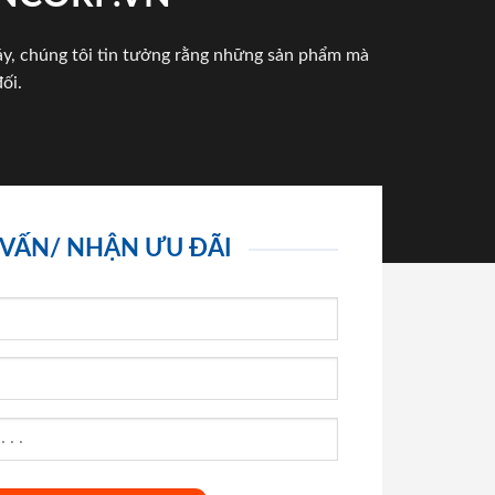
háy, chúng tôi tin tưởng rằng những sản phẩm mà
ối.
 VẤN/ NHẬN ƯU ĐÃI