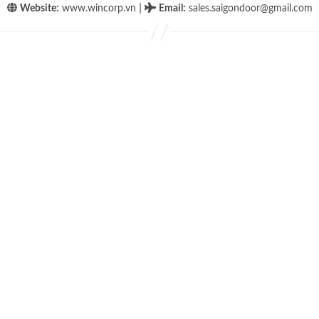
|
Website:
www.wincorp.vn
Email
:
sales.saigondoor@gmail.com