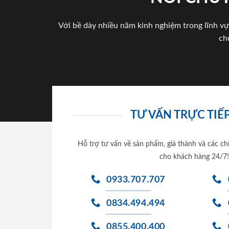
Với bề dày nhiều năm kinh nghiệm trong lĩnh vự
ch
TƯ VẤN TRỰC TIẾP
Hỗ trợ tư vấn về sản phẩm, giá thành và các ch
cho khách hàng 24/7!
0933.707.707
0834.494.494
0855.400.400