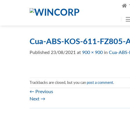
Skip
to
content
Cua-ABS-KOS-611-FZ805-A
Published
23/08/2021
at
900 × 900
in
Cua-ABS-
Trackbacks are closed, but you can
post a comment
.
←
Previous
Next
→