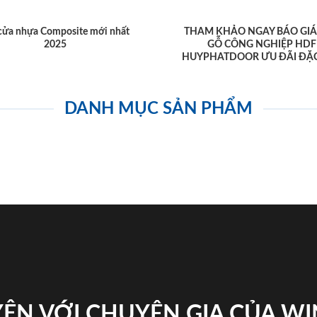
cửa nhựa Composite mới nhất
THAM KHẢO NGAY BÁO GIÁ
2025
GỖ CÔNG NGHIỆP HDF
HUYPHATDOOR ƯU ĐÃI ĐẶC
DANH MỤC SẢN PHẨM
ỆN VỚI CHUYÊN GIA CỦA W