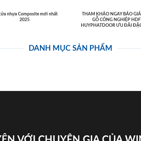
cửa nhựa Composite mới nhất
THAM KHẢO NGAY BÁO GIÁ
2025
GỖ CÔNG NGHIỆP HDF
HUYPHATDOOR ƯU ĐÃI ĐẶC
DANH MỤC SẢN PHẨM
ỆN VỚI CHUYÊN GIA CỦA W