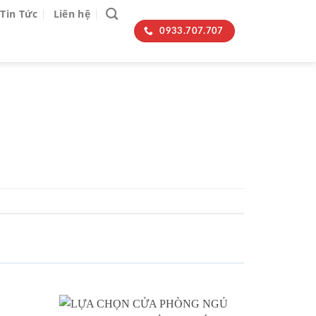
Tin Tức
Liên hệ
0933.707.707