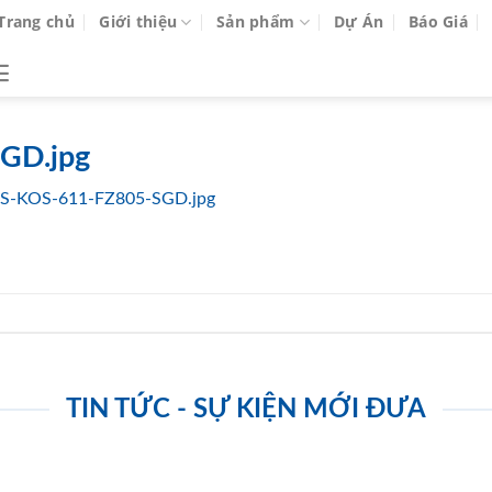
Trang chủ
Giới thiệu
Sản phẩm
Dự Án
Báo Giá
GD.jpg
S-KOS-611-FZ805-SGD.jpg
TIN TỨC - SỰ KIỆN MỚI ĐƯA