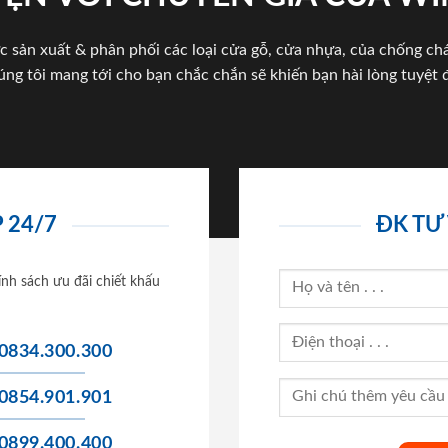
c sản xuất & phân phối các loại cửa gỗ, cửa nhựa, của chống c
úng tôi mang tới cho bạn chắc chắn sẽ khiến bạn hài lòng tuyệt đ
 24/7
ĐK TƯ
ính sách ưu đãi chiết khấu
0834.300.300
0854.901.901
0899.400.400