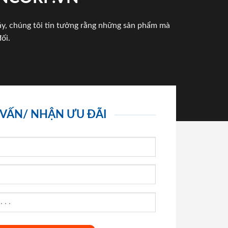
háy, chúng tôi tin tưởng rằng những sản phẩm mà
ối.
 VẤN/ NHẬN ƯU ĐÃI