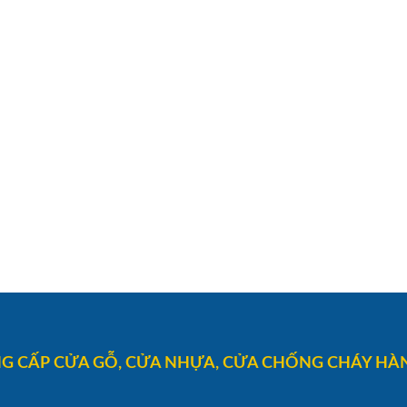
G CẤP CỬA GỖ, CỬA NHỰA, CỬA CHỐNG CHÁY HÀN