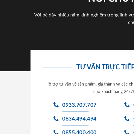
Với bề dày nhiều năm kinh nghiệm trong lĩnh vự
ch
TƯ VẤN TRỰC TIẾP
Hỗ trợ tư vấn về sản phẩm, giá thành và các ch
cho khách hàng 24/7!
0933.707.707
0834.494.494
0855.400.400