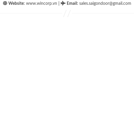
|
Website:
www.wincorp.vn
Email
:
sales.saigondoor@gmail.com