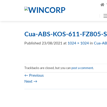
Skip
to
content
Cua-ABS-KOS-611-FZ805-S
Published
23/08/2021
at
1024 × 1024
in
Cua-AB
Trackbacks are closed, but you can
post a comment
.
←
Previous
Next
→